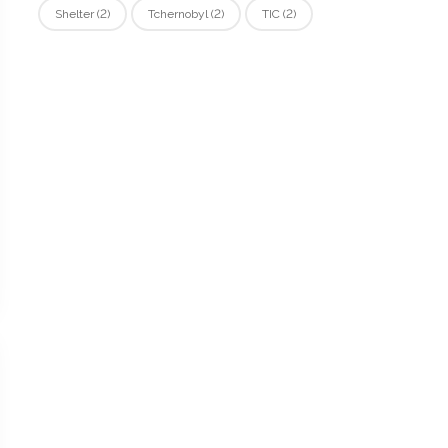
Shelter
(2)
Tchernobyl
(2)
TIC
(2)