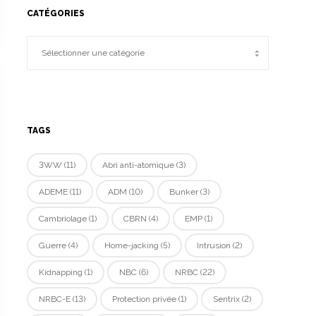
CATÉGORIES
TAGS
3WW
(11)
Abri anti-atomique
(3)
ADEME
(11)
ADM
(10)
Bunker
(3)
Cambriolage
(1)
CBRN
(4)
EMP
(1)
Guerre
(4)
Home-jacking
(5)
Intrusion
(2)
Kidnapping
(1)
NBC
(6)
NRBC
(22)
NRBC-E
(13)
Protection privée
(1)
Sentrix
(2)