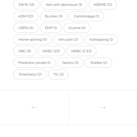
3WW
(11)
Abri anti-atomique
(3)
ADEME
(11)
ADM
(10)
Bunker
(3)
Cambriolage
(1)
CBRN
(4)
EMP
(1)
Guerre
(4)
Home-jacking
(5)
Intrusion
(2)
Kidnapping
(1)
NBC
(6)
NRBC
(22)
NRBC-E
(13)
Protection privée
(1)
Sentrix
(2)
Shelter
(2)
Tchernobyl
(2)
TIC
(2)