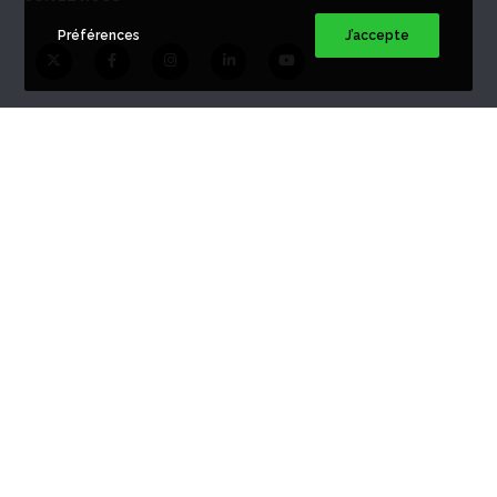
Préférences
J’accepte
DEVIS BUNKER
Bunker à Paris
Bunker à Amiens
Bunker à Arras
Bunker à Bordeaux
Bunker à Caen
Bunker à Lille
Bunker à Lyon
Bunker à Marseille
Bunker à Nantes
Bunker à Reims
Bunker à Toulouse
Bunker à Strasbourg