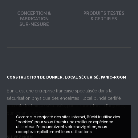
CONCEPTION &
PRODUITS TESTÉS
FABRICATION
& CERTIFIÉS
SUR-MESURE
CONSTRUCTION DE BUNKER, LOCAL SÉCURISÉ, PANIC-ROOM
Bünkl est une entreprise française spécialisée dans la
sécurisation physique des enceintes : local blindé certifié,
enceinte technique sécurisée, panic-room, local d’urgence,
bunker anti-retombées.
Comme la majorité des sites internet, Bünkl.fr utilise des
“cookies” pour vous fournir une meilleure expérience
utilisateur. En poursuivant votre navigation, vous
acceptez implicitement leurs utilisations.
SUIVEZ NOUS