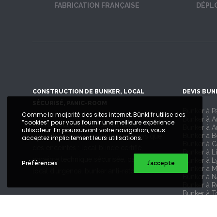
FABRICATION FRANÇAISE
DÉPL
CONSTRUCTION DE BUNKER, LOCAL
DEVIS BUN
SÉCURISÉ, PANIC-ROOM
Bunker à Pa
Comme la majorité des sites internet, Bünkl.fr utilise des
Bunker à 
“cookies” pour vous fournir une meilleure expérience
Bünkl est une entreprise française
Bunker à A
utilisateur. En poursuivant votre navigation, vous
Bunker à 
spécialisée dans la sécurisation physique
acceptez implicitement leurs utilisations.
Bunker à 
des enceintes : local blindé certifié,
Bunker à Li
enceinte technique sécurisée, panic-room,
Bunker à L
Préférences
J’accepte
Bunker à M
local d’urgence, bunker anti-retombées.
Bunker à N
Bunker à 
Bunker à T
Bunker à S
SUIVEZ NOUS