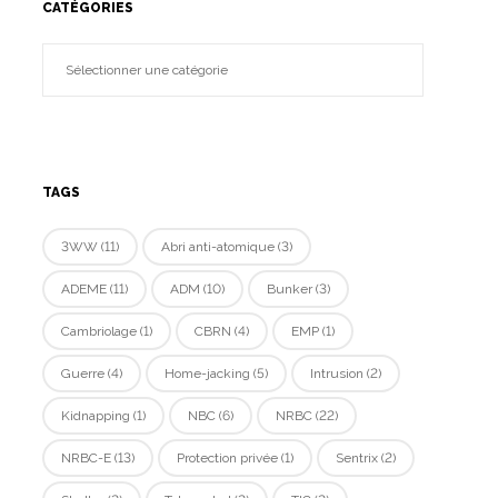
CATÉGORIES
TAGS
3WW
(11)
Abri anti-atomique
(3)
ADEME
(11)
ADM
(10)
Bunker
(3)
Cambriolage
(1)
CBRN
(4)
EMP
(1)
Guerre
(4)
Home-jacking
(5)
Intrusion
(2)
Kidnapping
(1)
NBC
(6)
NRBC
(22)
NRBC-E
(13)
Protection privée
(1)
Sentrix
(2)