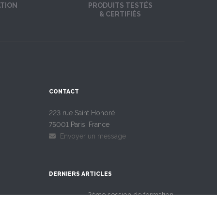
ATION
PRODUITS TESTÉS
& CERTIFIÉS
CONTACT
223 rue Saint Honoré
75001 Paris, France
Envoyer un message
DERNIERS ARTICLES
2ème session de formation
aux fondamentaux de la
5 août 2026