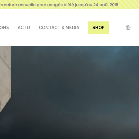
ermeture annuelle pour congés d’été jusqu’au 24 août 2015
IONS
ACTU
CONTACT & MEDIA
SHOP