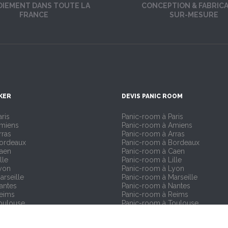
OIEMENT DANS TOUTE LA
CONCEPTION & FABRIC
FRANCE
SUR-MESURE
KER
DEVIS PANIC ROOM
ris
Panic-room à Paris
Amiens
Panic-room à Amiens
rras
Panic-room à Arras
Bordeaux
Panic-room à Bordeaux
Caen
Panic-room à Caen
lle
Panic-room à Lille
yon
Panic-room à Lyon
arseille
Panic-room à Marseille
antes
Panic-room à Nantes
Reims
Panic-room à Reims
oulouse
Panic-room à Toulouse
trasbourg
Panic-room à Strasbourg