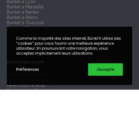
Bunker à Lyon
Bunker à Marseille
Bunker à Nantes
Bunker à Reims
Bunker à Toulouse
Bunker à Strasbourg
Comme la majorité des sites internet, Bünkl.fr utilise des
“cookies” pour vous fournir une meilleure expérience
utilisateur. En poursuivant votre navigation, vous
acceptez implicitement leurs utilisations.
DEVIS PANIC ROOM
Préférences
J’accepte
Panic-room à Paris
Panic-room à Amiens
Panic-room à Arras
Panic-room à Bordeaux
Panic-room à Caen
Panic-room à Lille
Panic-room à Lyon
Panic-room à Marseille
Panic-room à Nantes
Panic-room à Reims
Panic-room à Toulouse
Panic-room à Strasbourg