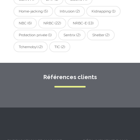
Home-jacking
(5)
Intrusion
(2)
Kidnapping
(1)
NBC
(6)
NRBC
(22)
NRBC-E
(13)
Protection privée
(1)
Sentrix
(2)
Shelter
(2)
Tchernobyl
(2)
TIC
(2)
Références clients