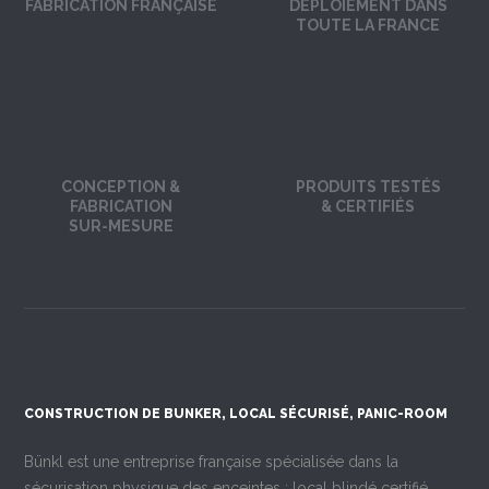
FABRICATION FRANÇAISE
DÉPLOIEMENT DANS
TOUTE LA FRANCE
CONCEPTION &
PRODUITS TESTÉS
FABRICATION
& CERTIFIÉS
SUR-MESURE
CONSTRUCTION DE BUNKER, LOCAL SÉCURISÉ, PANIC-ROOM
Bünkl est une entreprise française spécialisée dans la
sécurisation physique des enceintes : local blindé certifié,