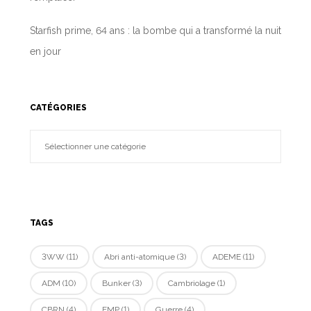
Starfish prime, 64 ans : la bombe qui a transformé la nuit
en jour
CATÉGORIES
TAGS
3WW
(11)
Abri anti-atomique
(3)
ADEME
(11)
ADM
(10)
Bunker
(3)
Cambriolage
(1)
CBRN
(4)
EMP
(1)
Guerre
(4)