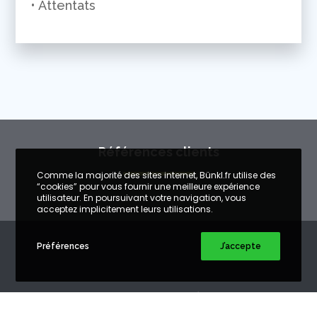
• Attentats
Références clients
Comme la majorité des sites internet, Bünkl.fr utilise des
“cookies” pour vous fournir une meilleure expérience
utilisateur. En poursuivant votre navigation, vous
acceptez implicitement leurs utilisations.
Préférences
J’accepte
FABRICATION FRANÇAISE
DÉPLOIEMENT DANS
TOUTE LA FRANCE