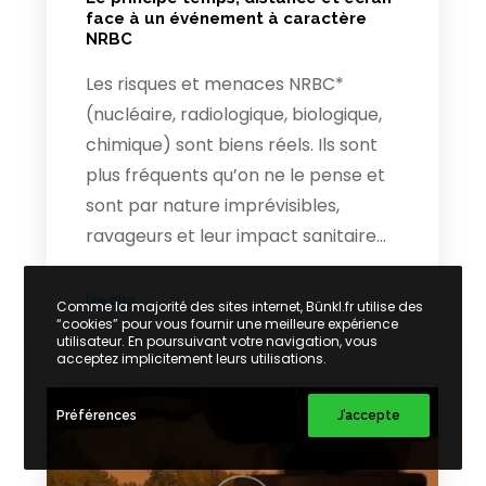
face à un événement à caractère
NRBC
Les risques et menaces NRBC*
(nucléaire, radiologique, biologique,
chimique) sont biens réels. Ils sont
plus fréquents qu’on ne le pense et
sont par nature imprévisibles,
ravageurs et leur impact sanitaire…
lire plus
Comme la majorité des sites internet, Bünkl.fr utilise des
“cookies” pour vous fournir une meilleure expérience
utilisateur. En poursuivant votre navigation, vous
acceptez implicitement leurs utilisations.
Préférences
J’accepte