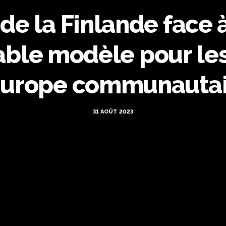
 de la Finlande face
able modèle pour le
Europe communauta
31 AOÛT 2023