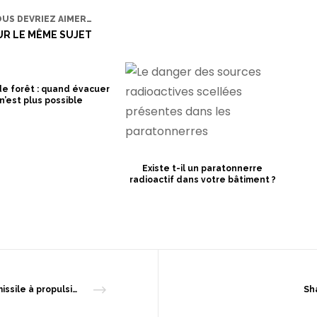
OUS DEVRIEZ AIMER…
UR LE MÊME SUJET
de forêt : quand évacuer
n’est plus possible
Existe t-il un paratonnerre
radioactif dans votre bâtiment ?
Sha
Un missile à propulsion nucléaire