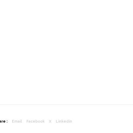
re :
Email
Facebook
X
Linkedin