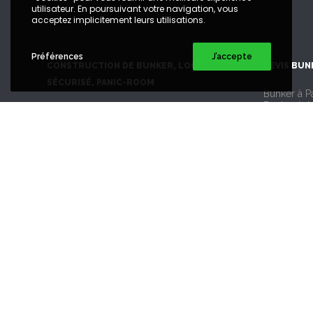
utilisateur. En poursuivant votre navigation, vous
acceptez implicitement leurs utilisations.
Préférences
J’accepte
CONSTRUCTION DE BUNKER, LOCAL
DEVIS BUN
SÉCURISÉ, PANIC-ROOM
Bunker à Pa
Bunker à 
Bünkl est une entreprise française
Bunker à A
Bunker à 
spécialisée dans la sécurisation physique
Bunker à 
des enceintes : local blindé certifié,
Bunker à Li
enceinte technique sécurisée, panic-room,
Bunker à L
Bunker à M
local d’urgence, bunker anti-retombées.
Bunker à N
Bunker à 
Bunker à T
Bunker à S
SUIVEZ NOUS