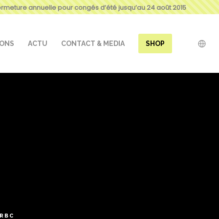
ermeture annuelle pour congés d’été jusqu’au 24 août 2015
IONS
ACTU
CONTACT & MEDIA
SHOP
NRBC