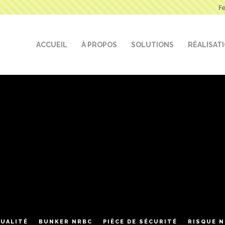
F
ACCUEIL
À PROPOS
SOLUTIONS
RÉALISAT
UALITÉ
BUNKER NRBC
PIÈCE DE SÉCURITÉ
RISQUE 