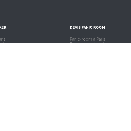
KER
DEVIS PANIC ROOM
ris
Panic-room à Paris
Amiens
Panic-room à Amiens
rras
Panic-room à Arras
Bordeaux
Panic-room à Bordeaux
Caen
Panic-room à Caen
lle
Panic-room à Lille
yon
Panic-room à Lyon
arseille
Panic-room à Marseille
antes
Panic-room à Nantes
Reims
Panic-room à Reims
oulouse
Panic-room à Toulouse
trasbourg
Panic-room à Strasbourg