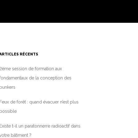
ARTICLES RÉCENTS
2ème session de formation aux
fondamentaux de la conception des
bunkers
Feux de forêt : quand évacuer n’est plus
possible
Existe t-il un paratonnerre radioactif dans
votre bâtiment ?