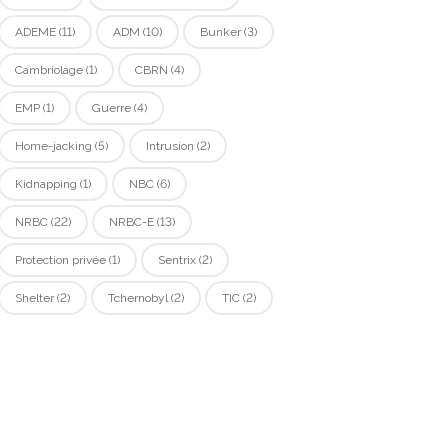
ADEME
(11)
ADM
(10)
Bunker
(3)
Cambriolage
(1)
CBRN
(4)
EMP
(1)
Guerre
(4)
Home-jacking
(5)
Intrusion
(2)
Kidnapping
(1)
NBC
(6)
NRBC
(22)
NRBC-E
(13)
Protection privée
(1)
Sentrix
(2)
Shelter
(2)
Tchernobyl
(2)
TIC
(2)