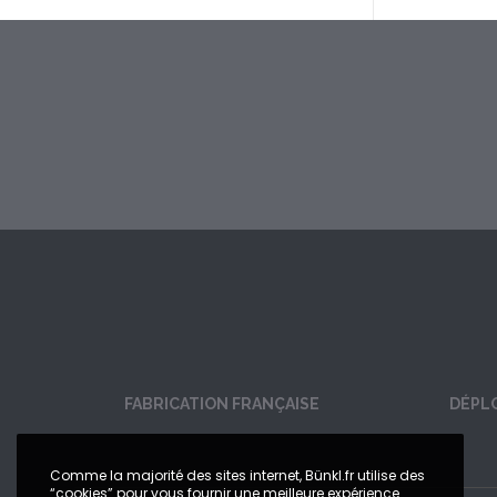
FABRICATION FRANÇAISE
DÉPL
Comme la majorité des sites internet, Bünkl.fr utilise des
“cookies” pour vous fournir une meilleure expérience