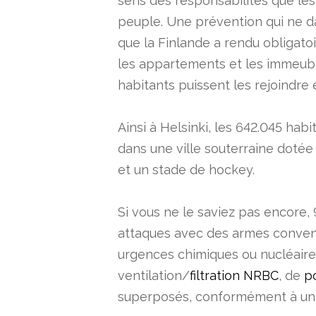
sens des responsabilités que les
peuple. Une prévention qui ne da
que la Finlande a rendu obligato
les appartements et les immeubl
habitants puissent les rejoindre
Ainsi à Helsinki, les 642.045 hab
dans une ville souterraine dotée
et un stade de hockey.
Si vous ne le saviez pas encore,
attaques avec des armes conven
urgences chimiques ou nucléaire
ventilation/
filtration NRBC
, de
po
superposés, conformément à une 