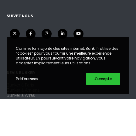
SUIVEZ NOUS
Comme la majorité des sites internet, Bünkl.fr utilise des
“cookies” pour vous fournir une meilleure expérience
utilisateur. En poursuivant votre navigation, vous
acceptez implicitement leurs utilisations.
DEVIS BUNKER
Préférences
J’accepte
Bunker à Paris
Bunker à Amiens
Bunker à Arras
Bunker à Bordeaux
Bunker à Caen
Bunker à Lille
Bunker à Lyon
Bunker à Marseille
Bunker à Nantes
Bunker à Reims