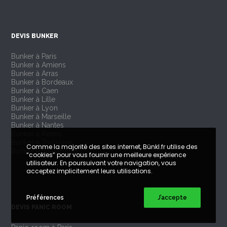
DEVIS BUNKER
Bunker à Paris
Bunker à Amiens
Bunker à Arras
Bunker à Bordeaux
Bunker à Caen
Bunker à Lille
Bunker à Lyon
Bunker à Marseille
Bunker à Nantes
Bunker à Reims
Bunker à Toulouse
Comme la majorité des sites internet, Bünkl.fr utilise des
Bunker à Strasbourg
“cookies” pour vous fournir une meilleure expérience
utilisateur. En poursuivant votre navigation, vous
acceptez implicitement leurs utilisations.
Préférences
J’accepte
DEVIS PANIC ROOM