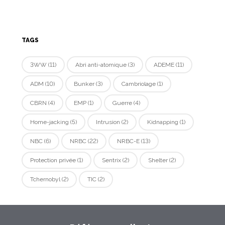
TAGS
3WW
(11)
Abri anti-atomique
(3)
ADEME
(11)
ADM
(10)
Bunker
(3)
Cambriolage
(1)
CBRN
(4)
EMP
(1)
Guerre
(4)
Home-jacking
(5)
Intrusion
(2)
Kidnapping
(1)
NBC
(6)
NRBC
(22)
NRBC-E
(13)
Protection privée
(1)
Sentrix
(2)
Shelter
(2)
Tchernobyl
(2)
TIC
(2)