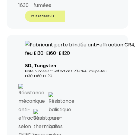
VOIR LE PRODUIT
SD
Tungsten
x
Porte blindée anti-effraction CR3-CR4 | coupe-feu
EI30-EI60-EI120