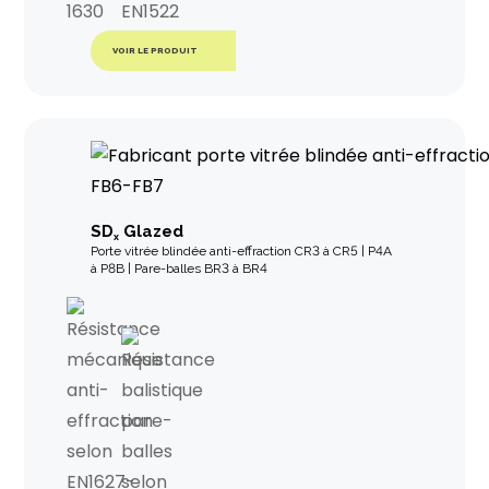
VOIR LE PRODUIT
SD
Glazed
x
Porte vitrée blindée anti-effraction CR3 à CR5 | P4A
à P8B | Pare-balles BR3 à BR4