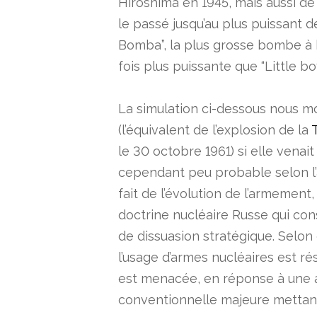
Hiroshima en 1945, mais aussi d
le passé jusqu’au plus puissant de
Bomba”, la plus grosse bombe à
fois plus puissante que “Little boy
La simulation ci-dessous nous m
(l’équivalent de l’explosion de la
le
30 octobre 1961
) si elle venai
cependant peu probable selon l’
fait de l’évolution de l’armement
doctrine nucléaire Russe qui co
de dissuasion stratégique. Selon 
l’usage d’armes nucléaires est rés
est menacée, en réponse à une a
conventionnelle majeure mettant e