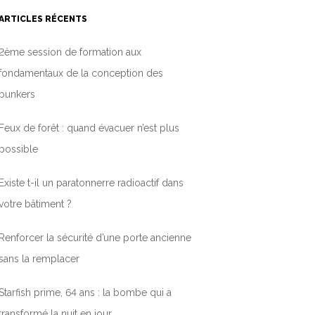
ARTICLES RÉCENTS
2ème session de formation aux
fondamentaux de la conception des
bunkers
Feux de forêt : quand évacuer n’est plus
possible
Existe t-il un paratonnerre radioactif dans
votre bâtiment ?
Renforcer la sécurité d’une porte ancienne
sans la remplacer
Starfish prime, 64 ans : la bombe qui a
transformé la nuit en jour