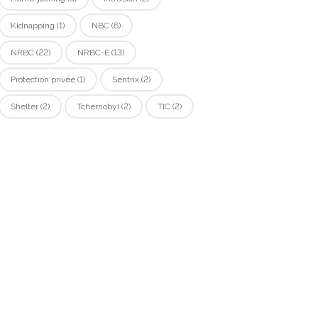
Kidnapping
(1)
NBC
(6)
NRBC
(22)
NRBC-E
(13)
Protection privée
(1)
Sentrix
(2)
Shelter
(2)
Tchernobyl
(2)
TIC
(2)