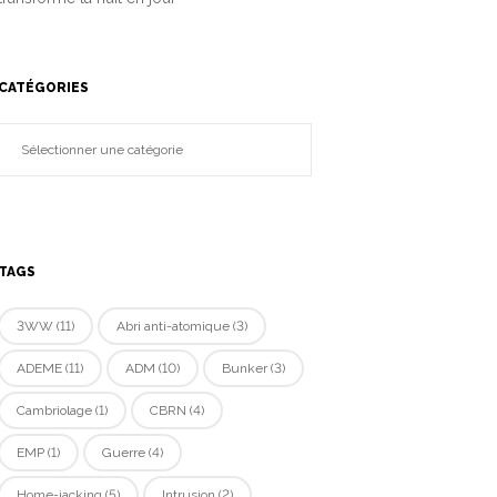
CATÉGORIES
TAGS
3WW
(11)
Abri anti-atomique
(3)
ADEME
(11)
ADM
(10)
Bunker
(3)
Cambriolage
(1)
CBRN
(4)
EMP
(1)
Guerre
(4)
Home-jacking
(5)
Intrusion
(2)