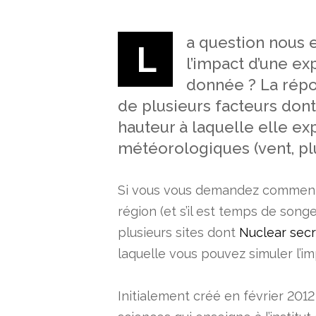
a question nous e
L
l’impact d’une ex
donnée ? La répo
de plusieurs facteurs dont
hauteur à laquelle elle ex
météorologiques (vent, plu
Si vous vous demandez comment u
région (et s’il est temps de song
plusieurs sites dont
Nuclear sec
laquelle vous pouvez simuler l’im
Initialement créé en février 201