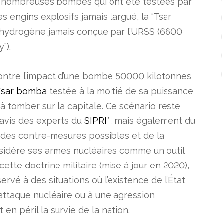
e nombreuses bombes qui ont été testées par
s engins explosifs jamais largué, la “Tsar
 hydrogène jamais conçue par l’URSS (6600
”).
ontre l’impact d’une bombe 50000 kilotonnes
Tsar bomba
testée à la moitié de sa puissance
t à tomber sur la capitale. Ce scénario reste
avis des experts du
SIPRI
*, mais également du
, des contre-mesures possibles et de la
nsidère ses armes nucléaires comme un outil
cette doctrine militaire (mise à jour en 2020),
ervé à des situations où l’existence de l’État
ttaque nucléaire ou à une agression
n péril la survie de la nation.