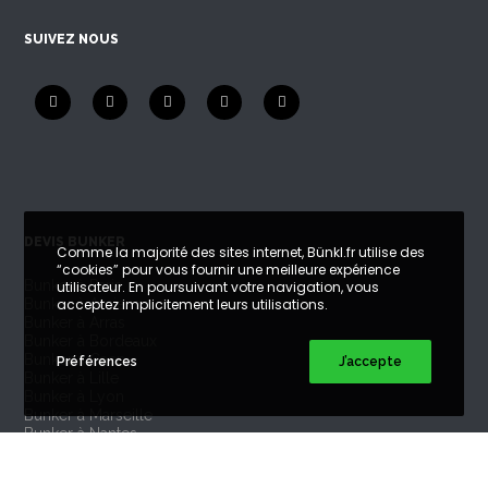
SUIVEZ NOUS
DEVIS BUNKER
Comme la majorité des sites internet, Bünkl.fr utilise des
“cookies” pour vous fournir une meilleure expérience
Bunker à Paris
utilisateur. En poursuivant votre navigation, vous
acceptez implicitement leurs utilisations.
Bunker à Amiens
Bunker à Arras
Bunker à Bordeaux
Bunker à Caen
Préférences
J’accepte
Bunker à Lille
Bunker à Lyon
Bunker à Marseille
Bunker à Nantes
Bunker à Reims
Bunker à Toulouse