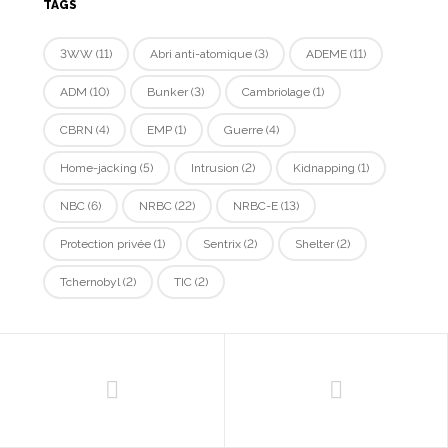
TAGS
3WW
(11)
Abri anti-atomique
(3)
ADEME
(11)
ADM
(10)
Bunker
(3)
Cambriolage
(1)
CBRN
(4)
EMP
(1)
Guerre
(4)
Home-jacking
(5)
Intrusion
(2)
Kidnapping
(1)
NBC
(6)
NRBC
(22)
NRBC-E
(13)
Protection privée
(1)
Sentrix
(2)
Shelter
(2)
Tchernobyl
(2)
TIC
(2)