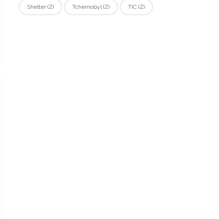
Shelter
(2)
Tchernobyl
(2)
TIC
(2)