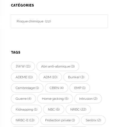
CATÉGORIES
TAGS
3WW
(11)
Abri anti-atomique
(3)
ADEME
(11)
ADM
(10)
Bunker
(3)
Cambriolage
(1)
CBRN
(4)
EMP
(1)
Guerre
(4)
Home-jacking
(5)
Intrusion
(2)
Kidnapping
(1)
NBC
(6)
NRBC
(22)
NRBC-E
(13)
Protection privée
(1)
Sentrix
(2)