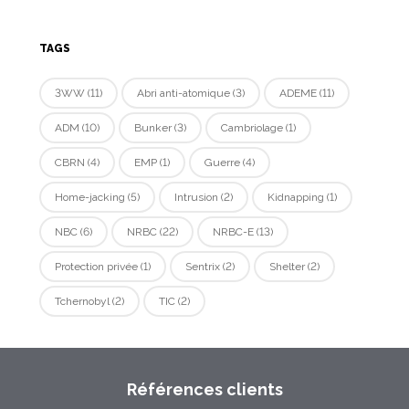
TAGS
3WW
(11)
Abri anti-atomique
(3)
ADEME
(11)
ADM
(10)
Bunker
(3)
Cambriolage
(1)
CBRN
(4)
EMP
(1)
Guerre
(4)
Home-jacking
(5)
Intrusion
(2)
Kidnapping
(1)
NBC
(6)
NRBC
(22)
NRBC-E
(13)
Protection privée
(1)
Sentrix
(2)
Shelter
(2)
Tchernobyl
(2)
TIC
(2)
Références clients