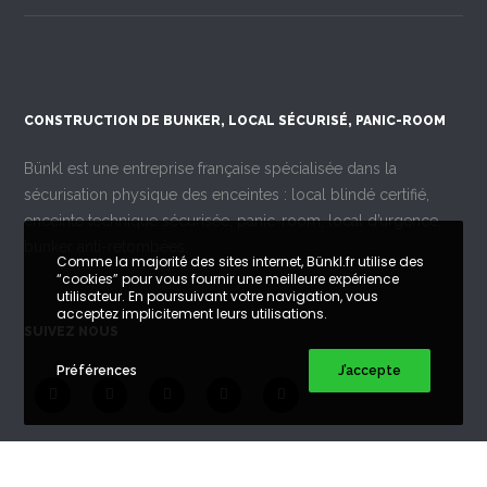
CONSTRUCTION DE BUNKER, LOCAL SÉCURISÉ, PANIC-ROOM
Bünkl est une entreprise française spécialisée dans la
sécurisation physique des enceintes : local blindé certifié,
enceinte technique sécurisée, panic-room, local d’urgence,
bunker anti-retombées.
Comme la majorité des sites internet, Bünkl.fr utilise des
“cookies” pour vous fournir une meilleure expérience
utilisateur. En poursuivant votre navigation, vous
acceptez implicitement leurs utilisations.
SUIVEZ NOUS
Préférences
J’accepte