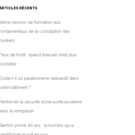
ARTICLES RÉCENTS
2ème session de formation aux
fondamentaux de la conception des
bunkers
Feux de forêt : quand évacuer n’est plus
possible
Existe t-il un paratonnerre radioactif dans
votre bâtiment ?
Renforcer la sécurité d’une porte ancienne
sans la remplacer
Starfish prime, 64 ans : la bombe qui a
transformé la nuit en jour