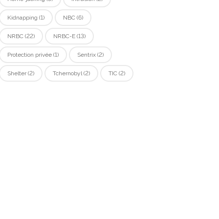
Kidnapping
(1)
NBC
(6)
NRBC
(22)
NRBC-E
(13)
Protection privée
(1)
Sentrix
(2)
Shelter
(2)
Tchernobyl
(2)
TIC
(2)