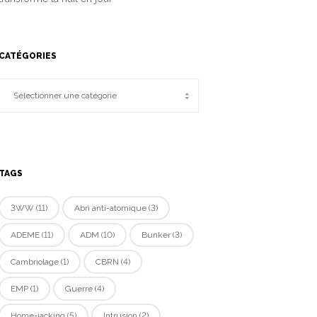
CATÉGORIES
TAGS
3WW
(11)
Abri anti-atomique
(3)
ADEME
(11)
ADM
(10)
Bunker
(3)
Cambriolage
(1)
CBRN
(4)
EMP
(1)
Guerre
(4)
Home-jacking
(5)
Intrusion
(2)