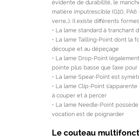
évidente de durabilité, le manch
matière imputrescible (G10, PA6 
verre…). Il existe différents form
• La lame standard à tranchant dr
• La lame Tailling-Point dont la
découpe et au dépeçage
• La lame Drop-Point (égalemen
pointe plus basse que l’axe pour
• La lame Spear-Point est symét
• La lame Clip-Point s’apparente
à couper et à percer
• La lame Needle-Point possède 
vocation est de poignarder
Le
couteau multifonct