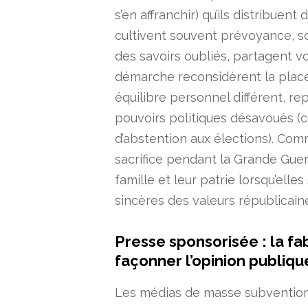
s’en affranchir) qu’ils distribuent 
cultivent souvent prévoyance, so
des savoirs oubliés, partagent v
démarche reconsidèrent la place 
équilibre personnel différent, r
pouvoirs politiques désavoués 
d’abstention aux élections). Com
sacrifice pendant la Grande Guerr
famille et leur patrie lorsqu’el
sincères des valeurs républicain
Presse sponsorisée : la f
façonner l’opinion publiqu
Les médias de masse subventionné