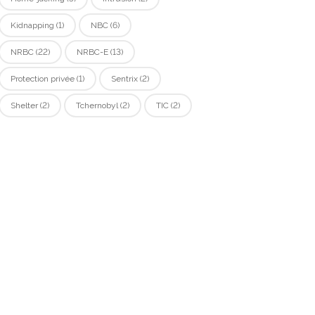
Kidnapping
(1)
NBC
(6)
NRBC
(22)
NRBC-E
(13)
Protection privée
(1)
Sentrix
(2)
Shelter
(2)
Tchernobyl
(2)
TIC
(2)