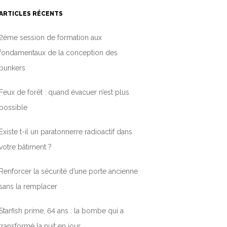
ARTICLES RÉCENTS
2ème session de formation aux
fondamentaux de la conception des
bunkers
Feux de forêt : quand évacuer n’est plus
possible
Existe t-il un paratonnerre radioactif dans
votre bâtiment ?
Renforcer la sécurité d’une porte ancienne
sans la remplacer
Starfish prime, 64 ans : la bombe qui a
transformé la nuit en jour