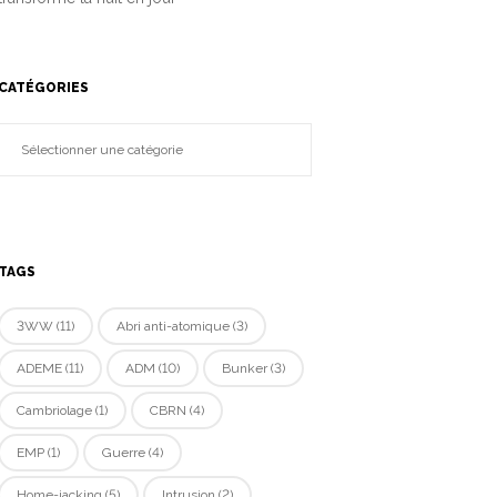
CATÉGORIES
TAGS
3WW
(11)
Abri anti-atomique
(3)
ADEME
(11)
ADM
(10)
Bunker
(3)
Cambriolage
(1)
CBRN
(4)
EMP
(1)
Guerre
(4)
Home-jacking
(5)
Intrusion
(2)