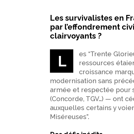
Les survivalistes en F
par l’effondrement civ
clairvoyants ?
es “Trente Glori
L
ressources étaie
croissance marqu
modernisation sans précéd
armée et respectée pour 
(Concorde, TGV…) — ont cé
auxquelles certains y voie
Miséreuses”.