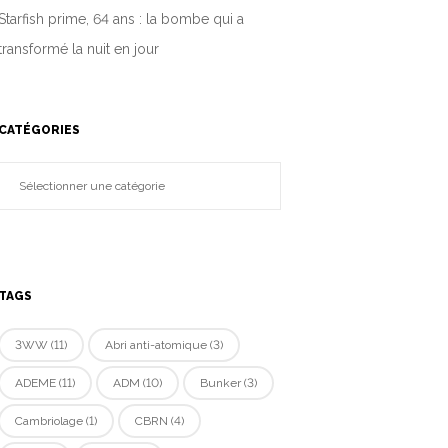
Starfish prime, 64 ans : la bombe qui a
transformé la nuit en jour
CATÉGORIES
TAGS
3WW
(11)
Abri anti-atomique
(3)
ADEME
(11)
ADM
(10)
Bunker
(3)
Cambriolage
(1)
CBRN
(4)