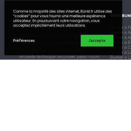
Comme la majorité des sites internet, Bünkl.fr utilise des
“cookies” pour vous fournir une meilleure expérience
CONSTRUCTION DE BUNKER, LOCAL
DEVIS BUN
utilisateur. En poursuivant votre navigation, vous
SÉCURISÉ, PANIC-ROOM
acceptez implicitement leurs utilisations.
Bunker à Pa
Bunker à 
Bünkl est une entreprise française
Bunker à A
Préférences
J’accepte
Bunker à 
spécialisée dans la sécurisation physique
Bunker à 
des enceintes : local blindé certifié,
Bunker à Li
enceinte technique sécurisée, panic-room,
Bunker à L
Bunker à M
local d’urgence, bunker anti-retombées.
Bunker à N
Bunker à 
Bunker à T
Bunker à S
SUIVEZ NOUS