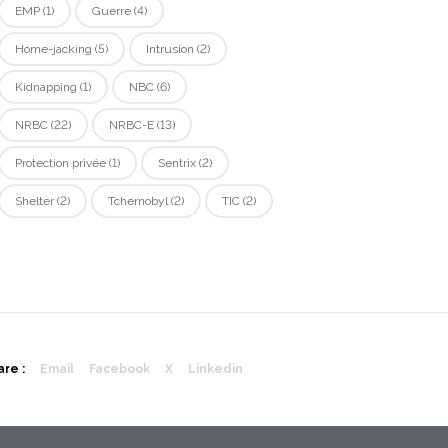
EMP
(1)
Guerre
(4)
Home-jacking
(5)
Intrusion
(2)
Kidnapping
(1)
NBC
(6)
NRBC
(22)
NRBC-E
(13)
Protection privée
(1)
Sentrix
(2)
Shelter
(2)
Tchernobyl
(2)
TIC
(2)
re :
Email
Facebook
X
Linkedin