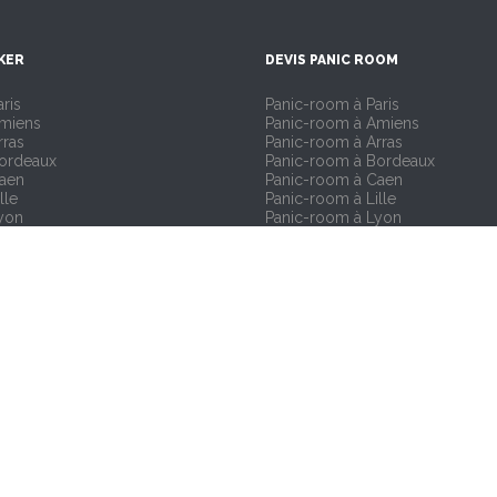
KER
DEVIS PANIC ROOM
ris
Panic-room à Paris
Amiens
Panic-room à Amiens
rras
Panic-room à Arras
Bordeaux
Panic-room à Bordeaux
Caen
Panic-room à Caen
lle
Panic-room à Lille
yon
Panic-room à Lyon
arseille
Panic-room à Marseille
antes
Panic-room à Nantes
Reims
Panic-room à Reims
oulouse
Panic-room à Toulouse
trasbourg
Panic-room à Strasbourg