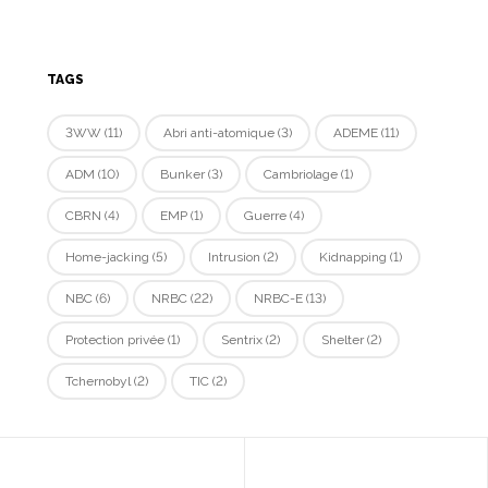
TAGS
3WW
(11)
Abri anti-atomique
(3)
ADEME
(11)
ADM
(10)
Bunker
(3)
Cambriolage
(1)
CBRN
(4)
EMP
(1)
Guerre
(4)
Home-jacking
(5)
Intrusion
(2)
Kidnapping
(1)
NBC
(6)
NRBC
(22)
NRBC-E
(13)
Protection privée
(1)
Sentrix
(2)
Shelter
(2)
Tchernobyl
(2)
TIC
(2)