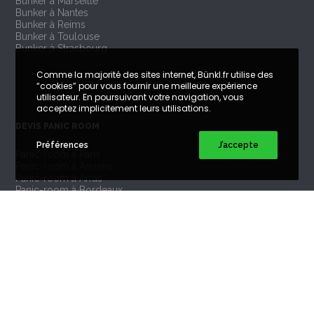
Bunker à Marseille
Bunker à Nantes
Bunker à Reims
Bunker à Toulouse
Bunker à Strasbourg
Comme la majorité des sites internet, Bünkl.fr utilise des
“cookies” pour vous fournir une meilleure expérience
utilisateur. En poursuivant votre navigation, vous
acceptez implicitement leurs utilisations.
DEVIS PANIC ROOM
Préférences
J’accepte
Panic-room à Paris
Panic-room à Amiens
Panic-room à Arras
Panic-room à Bordeaux
Panic-room à Caen
Panic-room à Lille
Panic-room à Lyon
Panic-room à Marseille
Panic-room à Nantes
Panic-room à Reims
Panic-room à Toulouse
Panic-room à Strasbourg