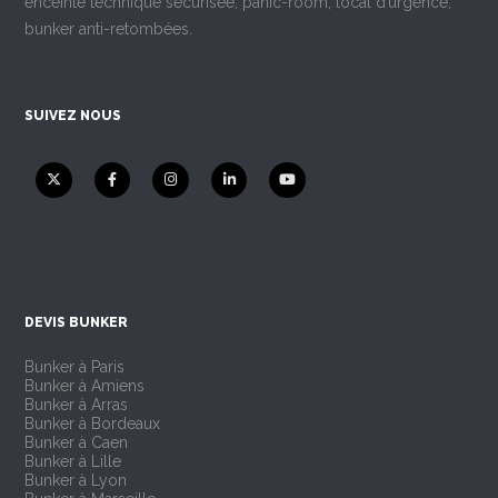
enceinte technique sécurisée, panic-room, local d’urgence,
bunker anti-retombées.
SUIVEZ NOUS
DEVIS BUNKER
Bunker à Paris
Bunker à Amiens
Bunker à Arras
Bunker à Bordeaux
Bunker à Caen
Bunker à Lille
Bunker à Lyon