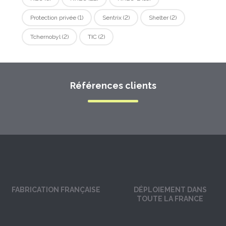
Protection privée
(1)
Sentrix
(2)
Shelter
(2)
Tchernobyl
(2)
TIC
(2)
Références clients
FABRICATION FRANÇAISE
DÉPLOIEMENT DANS
TOUTE LA FRANCE