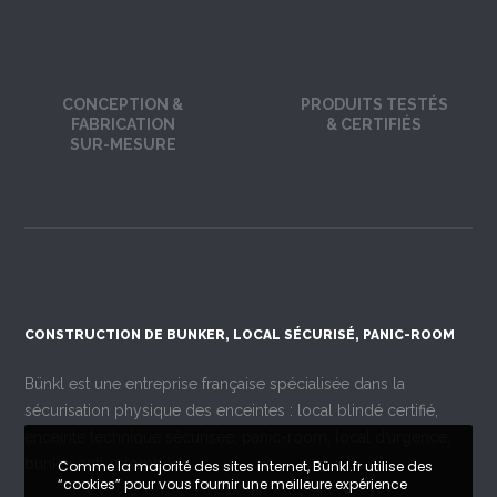
CONCEPTION &
PRODUITS TESTÉS
FABRICATION
& CERTIFIÉS
SUR-MESURE
CONSTRUCTION DE BUNKER, LOCAL SÉCURISÉ, PANIC-ROOM
Bünkl est une entreprise française spécialisée dans la
sécurisation physique des enceintes : local blindé certifié,
enceinte technique sécurisée, panic-room, local d’urgence,
bunker anti-retombées.
Comme la majorité des sites internet, Bünkl.fr utilise des
“cookies” pour vous fournir une meilleure expérience