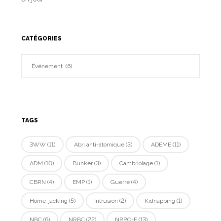
CATÉGORIES
TAGS
3WW
(11)
Abri anti-atomique
(3)
ADEME
(11)
ADM
(10)
Bunker
(3)
Cambriolage
(1)
CBRN
(4)
EMP
(1)
Guerre
(4)
Home-jacking
(5)
Intrusion
(2)
Kidnapping
(1)
NBC
(6)
NRBC
(22)
NRBC-E
(13)