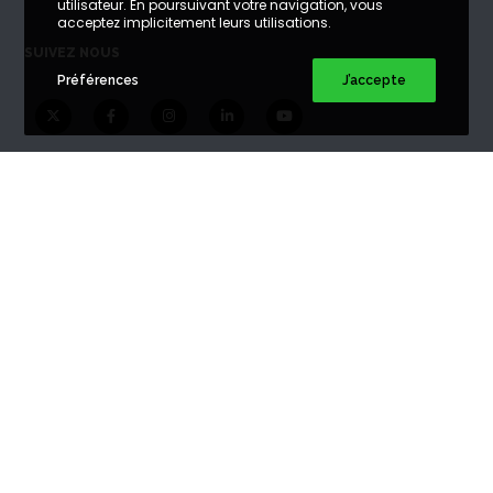
utilisateur. En poursuivant votre navigation, vous
acceptez implicitement leurs utilisations.
SUIVEZ NOUS
Préférences
J’accepte
DEVIS BUNKER
Bunker à Paris
Bunker à Amiens
Bunker à Arras
Bunker à Bordeaux
Bunker à Caen
Bunker à Lille
Bunker à Lyon
Bunker à Marseille
Bunker à Nantes
Bunker à Reims
Bunker à Toulouse