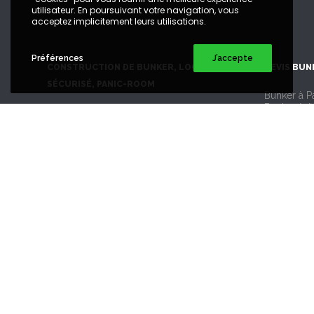
utilisateur. En poursuivant votre navigation, vous
acceptez implicitement leurs utilisations.
Préférences
J’accepte
CONSTRUCTION DE BUNKER, LOCAL
DEVIS BUN
SÉCURISÉ, PANIC-ROOM
Bunker à Pa
Bunker à 
Bünkl est une entreprise française
Bunker à A
Bunker à 
spécialisée dans la sécurisation physique
Bunker à 
des enceintes : local blindé certifié,
Bunker à Li
enceinte technique sécurisée, panic-room,
Bunker à L
Bunker à M
local d’urgence, bunker anti-retombées.
Bunker à N
Bunker à 
Bunker à T
Bunker à S
SUIVEZ NOUS