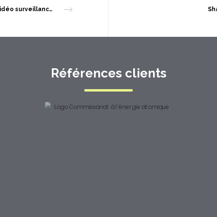
Sha
La vidéo surveillance ne protège personne
Références clients