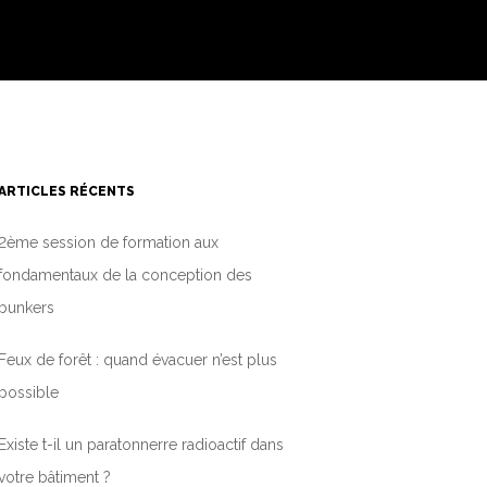
ARTICLES RÉCENTS
2ème session de formation aux
fondamentaux de la conception des
bunkers
Feux de forêt : quand évacuer n’est plus
possible
Existe t-il un paratonnerre radioactif dans
votre bâtiment ?