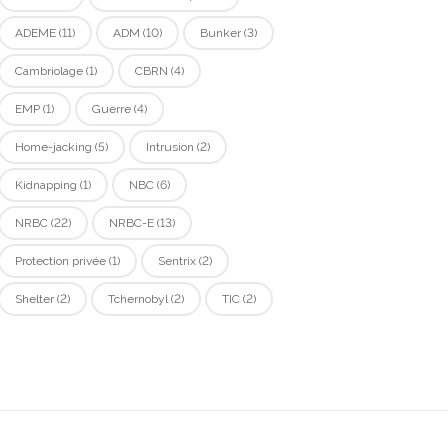
ADEME
(11)
ADM
(10)
Bunker
(3)
Cambriolage
(1)
CBRN
(4)
EMP
(1)
Guerre
(4)
Home-jacking
(5)
Intrusion
(2)
Kidnapping
(1)
NBC
(6)
NRBC
(22)
NRBC-E
(13)
Protection privée
(1)
Sentrix
(2)
Shelter
(2)
Tchernobyl
(2)
TIC
(2)