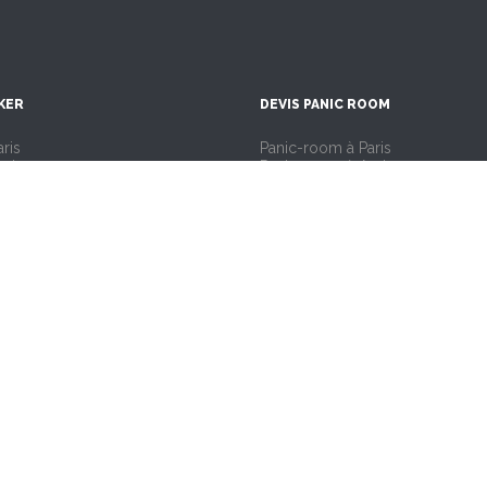
KER
DEVIS PANIC ROOM
ris
Panic-room à Paris
Amiens
Panic-room à Amiens
rras
Panic-room à Arras
Bordeaux
Panic-room à Bordeaux
Caen
Panic-room à Caen
lle
Panic-room à Lille
yon
Panic-room à Lyon
arseille
Panic-room à Marseille
antes
Panic-room à Nantes
Reims
Panic-room à Reims
oulouse
Panic-room à Toulouse
trasbourg
Panic-room à Strasbourg