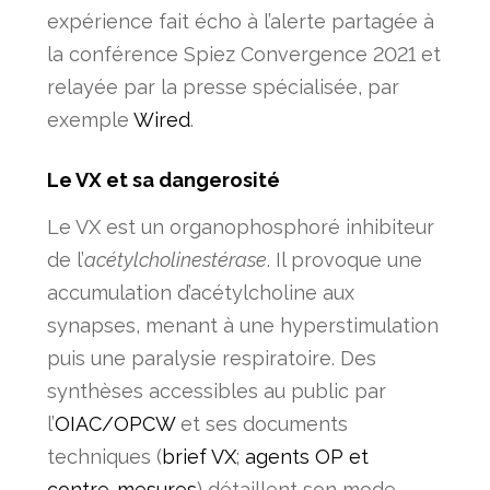
expérience fait écho à l’alerte partagée à
la conférence Spiez Convergence 2021 et
relayée par la presse spécialisée, par
exemple
Wired
.
Le VX et sa dangerosité
Le
VX
est un organophosphoré inhibiteur
de l’
acétylcholinestérase
. Il provoque une
accumulation d’acétylcholine aux
synapses, menant à une hyperstimulation
puis une paralysie respiratoire. Des
synthèses accessibles au public par
l’
OIAC/OPCW
et ses documents
techniques (
brief VX
;
agents OP et
contre-mesures
) détaillent son mode