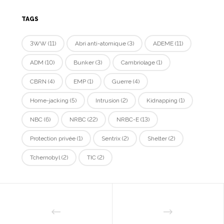
TAGS
3WW
(11)
Abri anti-atomique
(3)
ADEME
(11)
ADM
(10)
Bunker
(3)
Cambriolage
(1)
CBRN
(4)
EMP
(1)
Guerre
(4)
Home-jacking
(5)
Intrusion
(2)
Kidnapping
(1)
NBC
(6)
NRBC
(22)
NRBC-E
(13)
Protection privée
(1)
Sentrix
(2)
Shelter
(2)
Tchernobyl
(2)
TIC
(2)