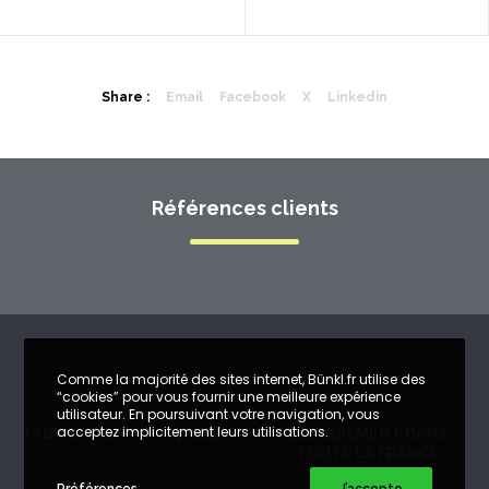
Share :
Email
Facebook
X
Linkedin
Références clients
Comme la majorité des sites internet, Bünkl.fr utilise des
“cookies” pour vous fournir une meilleure expérience
utilisateur. En poursuivant votre navigation, vous
acceptez implicitement leurs utilisations.
FABRICATION FRANÇAISE
DÉPLOIEMENT DANS
TOUTE LA FRANCE