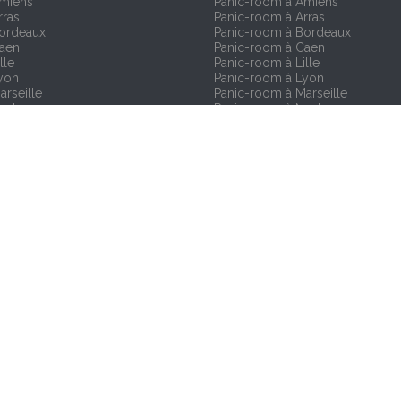
Amiens
Panic-room à Amiens
rras
Panic-room à Arras
Bordeaux
Panic-room à Bordeaux
Caen
Panic-room à Caen
lle
Panic-room à Lille
yon
Panic-room à Lyon
arseille
Panic-room à Marseille
antes
Panic-room à Nantes
Reims
Panic-room à Reims
oulouse
Panic-room à Toulouse
trasbourg
Panic-room à Strasbourg