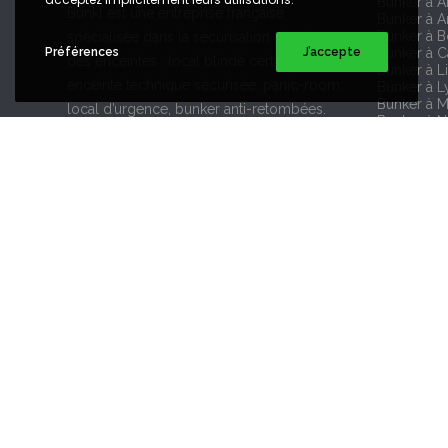
Bunker à 
Bünkl est une entreprise française
Bunker à A
Bunker à 
spécialisée dans la sécurisation physique
Préférences
J’accepte
Bunker à 
des enceintes : local blindé certifié,
Bunker à Li
enceinte technique sécurisée, panic-room,
Bunker à L
Bunker à M
local d’urgence, bunker anti-retombées.
Bunker à N
Bunker à 
Bunker à T
Bunker à S
SUIVEZ NOUS