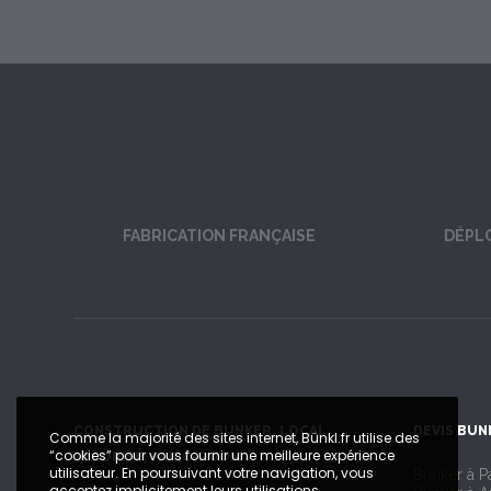
FABRICATION FRANÇAISE
DÉPL
CONSTRUCTION DE BUNKER, LOCAL
DEVIS BUN
Comme la majorité des sites internet, Bünkl.fr utilise des
“cookies” pour vous fournir une meilleure expérience
SÉCURISÉ, PANIC-ROOM
utilisateur. En poursuivant votre navigation, vous
Bunker à Pa
acceptez implicitement leurs utilisations.