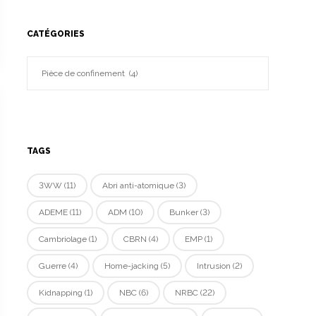
CATÉGORIES
TAGS
3WW
(11)
Abri anti-atomique
(3)
ADEME
(11)
ADM
(10)
Bunker
(3)
Cambriolage
(1)
CBRN
(4)
EMP
(1)
Guerre
(4)
Home-jacking
(5)
Intrusion
(2)
Kidnapping
(1)
NBC
(6)
NRBC
(22)