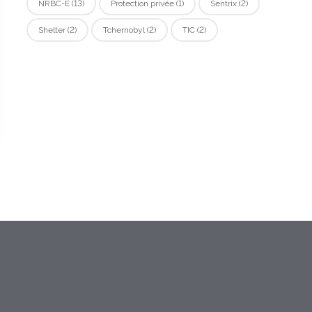
NRBC-E
(13)
Protection privée
(1)
Sentrix
(2)
Shelter
(2)
Tchernobyl
(2)
TIC
(2)