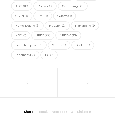
ADM
(10)
Bunker
(3)
Cambriolage
(1)
CBRN
(4)
EMP
(1)
Guerre
(4)
Home-jacking
(5)
Intrusion
(2)
Kidnapping
(1)
NBC
(6)
NRBC
(22)
NRBC-E
(13)
Protection privée
(1)
Sentrix
(2)
Shelter
(2)
Tchernobyl
(2)
TIC
(2)
Share :
Email
Facebook
X
Linkedin