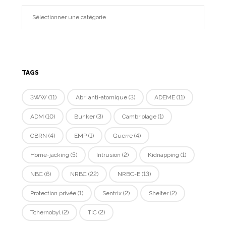
TAGS
3WW
(11)
Abri anti-atomique
(3)
ADEME
(11)
ADM
(10)
Bunker
(3)
Cambriolage
(1)
CBRN
(4)
EMP
(1)
Guerre
(4)
Home-jacking
(5)
Intrusion
(2)
Kidnapping
(1)
NBC
(6)
NRBC
(22)
NRBC-E
(13)
Protection privée
(1)
Sentrix
(2)
Shelter
(2)
Tchernobyl
(2)
TIC
(2)