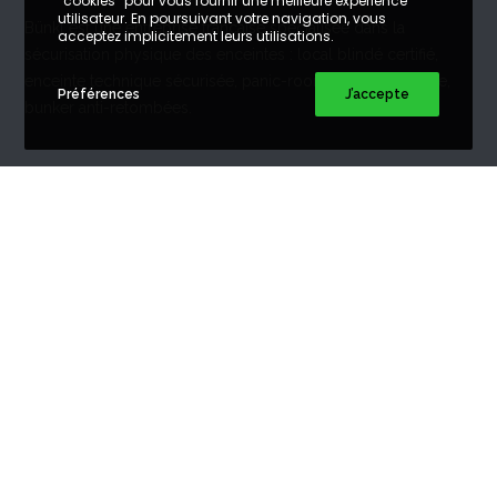
“cookies” pour vous fournir une meilleure expérience
utilisateur. En poursuivant votre navigation, vous
Bünkl est une entreprise française spécialisée dans la
acceptez implicitement leurs utilisations.
sécurisation physique des enceintes : local blindé certifié,
enceinte technique sécurisée, panic-room, local d’urgence,
Préférences
J’accepte
bunker anti-retombées.
SUIVEZ NOUS
DEVIS BUNKER
Bunker à Paris
Bunker à Amiens
Bunker à Arras