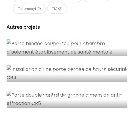
Tchernobyl
(2)
TIC
(2)
Autres projets
Porte CR4-EI60 pour cellule d’isolement
établissement de santé mentale
Fabrication sur mesure porte tiercée CR4
Porte double vantail CR5