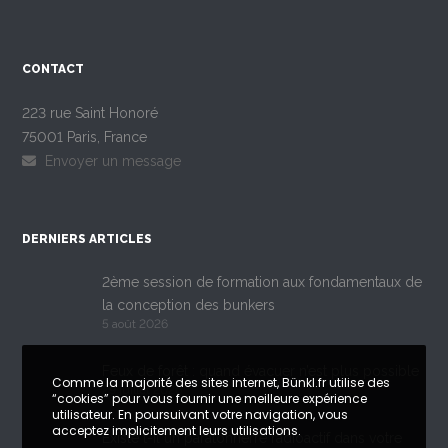
CONTACT
223 rue Saint Honoré
75001 Paris, France
Envoyer un message
DERNIERS ARTICLES
2ème session de formation aux fondamentaux de
la conception des bunkers
5 août 2026
Feux de forêt : quand évacuer n’est plus possible
Comme la majorité des sites internet, Bünkl.fr utilise des
29 juillet 2026
“cookies” pour vous fournir une meilleure expérience
utilisateur. En poursuivant votre navigation, vous
acceptez implicitement leurs utilisations.
Existe t-il un paratonnerre radioactif dans votre