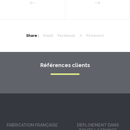
Share :
Email
Facebook
X
Pinterest
Références clients
FABRICATION FRANÇAISE
DÉPLOIEMENT DANS