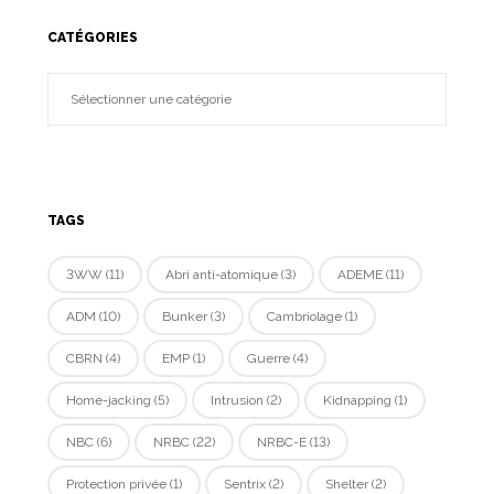
CATÉGORIES
TAGS
3WW
(11)
Abri anti-atomique
(3)
ADEME
(11)
ADM
(10)
Bunker
(3)
Cambriolage
(1)
CBRN
(4)
EMP
(1)
Guerre
(4)
Home-jacking
(5)
Intrusion
(2)
Kidnapping
(1)
NBC
(6)
NRBC
(22)
NRBC-E
(13)
Protection privée
(1)
Sentrix
(2)
Shelter
(2)