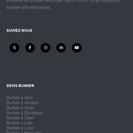
enceinte technique sécurisée, panic-room, local d’urgence,
bunker anti-retombées.
SUIVEZ NOUS
DEVIS BUNKER
Bunker à Paris
Bunker à Amiens
Bunker à Arras
Bunker à Bordeaux
Bunker à Caen
Bunker à Lille
Bunker à Lyon