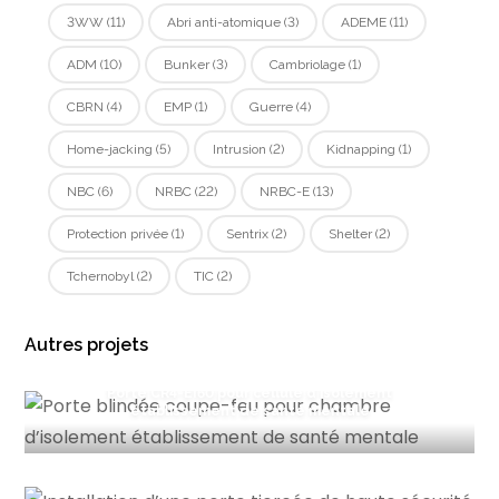
3WW
(11)
Abri anti-atomique
(3)
ADEME
(11)
ADM
(10)
Bunker
(3)
Cambriolage
(1)
CBRN
(4)
EMP
(1)
Guerre
(4)
Home-jacking
(5)
Intrusion
(2)
Kidnapping
(1)
NBC
(6)
NRBC
(22)
NRBC-E
(13)
Protection privée
(1)
Sentrix
(2)
Shelter
(2)
Tchernobyl
(2)
TIC
(2)
Autres projets
Porte CR4-EI60 pour cellule d’isolement
établissement de santé mentale