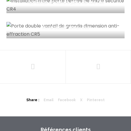
Fabrication sur mesure porte tiercée CR4
Porte double vantail CR5
Share :
Email
Facebook
X
Pinterest
Références clients