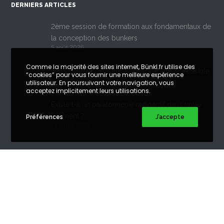
DERNIERS ARTICLES
2ème session de formation aux fondamentaux de
la conception des bunkers
5 août 2026
Comme la majorité des sites internet, Bünkl.fr utilise des
Feux de forêt : quand évacuer n’est plus possible
“cookies” pour vous fournir une meilleure expérience
29 juillet 2026
utilisateur. En poursuivant votre navigation, vous
acceptez implicitement leurs utilisations.
Existe t-il un paratonnerre radioactif dans votre
bâtiment ?
Préférences
J’accepte
21 juillet 2026
Copyright©
Bünkl
. Tous droits réservés. Reproduction interdite.