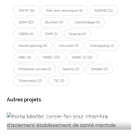
3WW
(11)
Abri anti-atomique
(3)
ADEME
(11)
ADM
(10)
Bunker
(3)
Cambriolage
(1)
CBRN
(4)
EMP
(1)
Guerre
(4)
Home-jacking
(5)
Intrusion
(2)
Kidnapping
(1)
NBC
(6)
NRBC
(22)
NRBC-E
(13)
Protection privée
(1)
Sentrix
(2)
Shelter
(2)
Tchernobyl
(2)
TIC
(2)
Autres projets
Porte CR4-EI60 pour cellule d’isolement
établissement de santé mentale