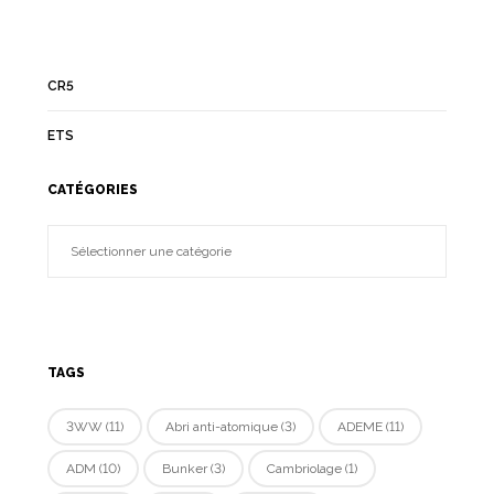
CR5
ETS
CATÉGORIES
TAGS
3WW
(11)
Abri anti-atomique
(3)
ADEME
(11)
ADM
(10)
Bunker
(3)
Cambriolage
(1)