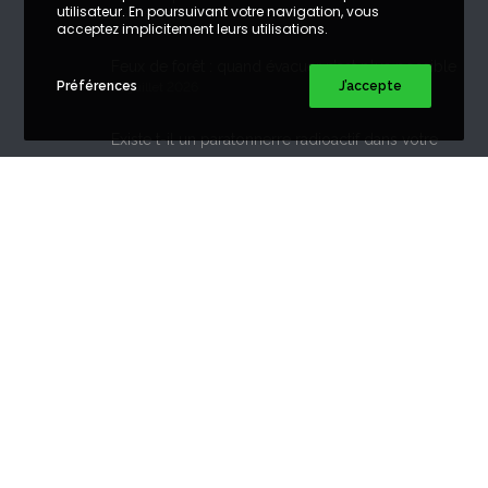
utilisateur. En poursuivant votre navigation, vous
5 août 2026
acceptez implicitement leurs utilisations.
Feux de forêt : quand évacuer n’est plus possible
Préférences
J’accepte
29 juillet 2026
Existe t-il un paratonnerre radioactif dans votre
bâtiment ?
21 juillet 2026
Copyright©
Bünkl
. Tous droits réservés. Reproduction interdite.
Mentions légales
X
Facebook
Instagram
LinkedIn
YouTube