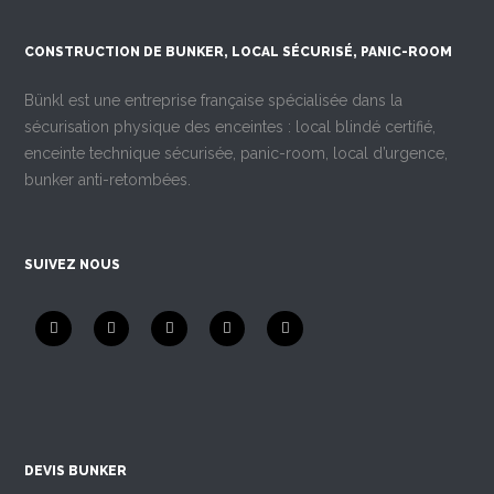
CONSTRUCTION DE BUNKER, LOCAL SÉCURISÉ, PANIC-ROOM
Bünkl est une entreprise française spécialisée dans la
sécurisation physique des enceintes : local blindé certifié,
enceinte technique sécurisée, panic-room, local d’urgence,
bunker anti-retombées.
SUIVEZ NOUS
DEVIS BUNKER