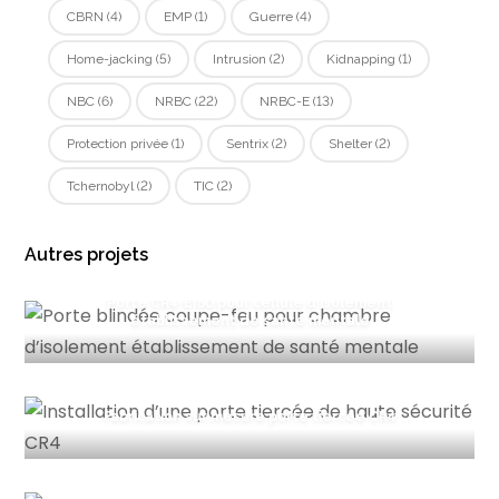
CBRN
(4)
EMP
(1)
Guerre
(4)
Home-jacking
(5)
Intrusion
(2)
Kidnapping
(1)
NBC
(6)
NRBC
(22)
NRBC-E
(13)
Protection privée
(1)
Sentrix
(2)
Shelter
(2)
Tchernobyl
(2)
TIC
(2)
Autres projets
Porte CR4-EI60 pour cellule d’isolement
établissement de santé mentale
Fabrication sur mesure porte tiercée CR4