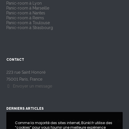
Panic-room à Lyon
Panic-room à Marseille
Panic-room à Nantes
Panic-room à Reims
Panic-room à Toulouse
Panic-room à Strasbourg
CONTACT
223 rue Saint Honoré
75001 Paris, France
Envoyer un message
DERNIERS ARTICLES
2ème session de formation aux fondamentaux de
Comme la majorité des sites internet, Bünkl.fr utilise des
“cookies” pour vous fournir une meilleure expérience
la conception des bunkers