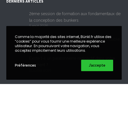
DERNIERS ARTICLES
2ème session de formation aux fondamentaux de
la conception des bunkers
5 août 2026
Comme la majorité des sites internet, Bünkl.fr utilise des
Feux de forêt : quand évacuer n’est plus possible
“cookies” pour vous fournir une meilleure expérience
29 juillet 2026
utilisateur. En poursuivant votre navigation, vous
acceptez implicitement leurs utilisations.
Existe t-il un paratonnerre radioactif dans votre
bâtiment ?
Préférences
J’accepte
21 juillet 2026
Copyright©
Bünkl
. Tous droits réservés. Reproduction interdite.