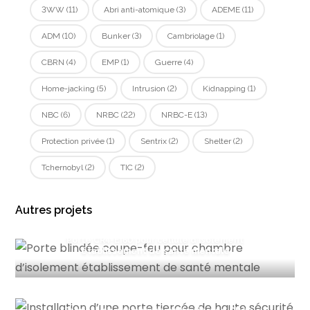
3WW
(11)
Abri anti-atomique
(3)
ADEME
(11)
ADM
(10)
Bunker
(3)
Cambriolage
(1)
CBRN
(4)
EMP
(1)
Guerre
(4)
Home-jacking
(5)
Intrusion
(2)
Kidnapping
(1)
NBC
(6)
NRBC
(22)
NRBC-E
(13)
Protection privée
(1)
Sentrix
(2)
Shelter
(2)
Tchernobyl
(2)
TIC
(2)
Autres projets
Porte CR4-EI60 pour cellule d’isolement
établissement de santé mentale