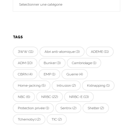
TAGS
3WW
(11)
Abri anti-atomique
(3)
ADEME
(11)
ADM
(10)
Bunker
(3)
Cambriolage
(1)
CBRN
(4)
EMP
(1)
Guerre
(4)
Home-jacking
(5)
Intrusion
(2)
Kidnapping
(1)
NBC
(6)
NRBC
(22)
NRBC-E
(13)
Protection privée
(1)
Sentrix
(2)
Shelter
(2)
Tchernobyl
(2)
TIC
(2)