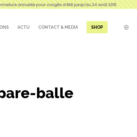
ermeture annuelle pour congés d’été jusqu’au 24 août 2015
IONS
ACTU
CONTACT & MEDIA
SHOP
 pare-balle