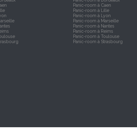
Bordeaux
Panic-room à Bordeaux
Caen
Panic-room à Caen
lle
Panic-room à Lille
yon
Panic-room à Lyon
arseille
Panic-room à Marseille
antes
Panic-room à Nantes
Reims
Panic-room à Reims
oulouse
Panic-room à Toulouse
trasbourg
Panic-room à Strasbourg