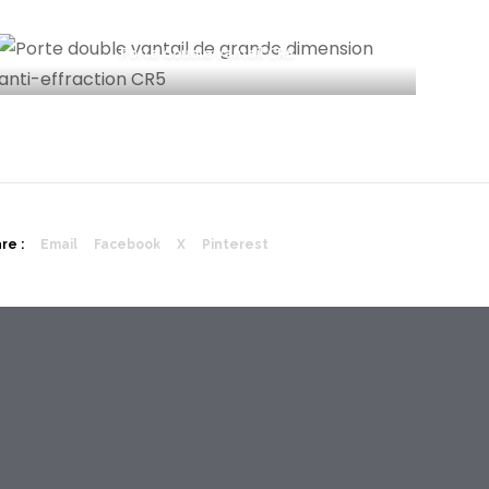
Porte double vantail CR5
re :
Email
Facebook
X
Pinterest