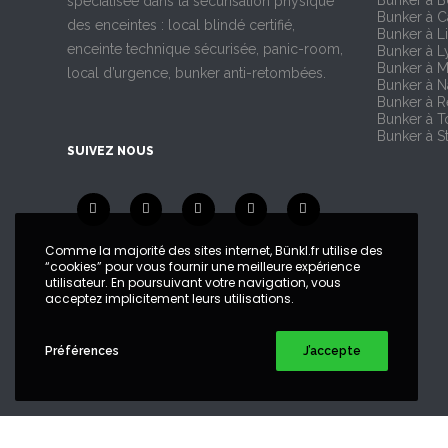
Bunker à 
spécialisée dans la sécurisation physique
Bunker à 
des enceintes : local blindé certifié,
Bunker à Li
enceinte technique sécurisée, panic-room,
Bunker à L
Bunker à M
local d’urgence, bunker anti-retombées.
Bunker à N
Bunker à 
Bunker à T
Bunker à S
SUIVEZ NOUS
Comme la majorité des sites internet, Bünkl.fr utilise des
“cookies” pour vous fournir une meilleure expérience
utilisateur. En poursuivant votre navigation, vous
acceptez implicitement leurs utilisations.
Préférences
J’accepte