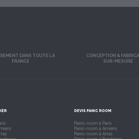
OIEMENT DANS TOUTE LA
CONCEPTION & FABRIC
FRANCE
SUR-MESURE
KER
DEVIS PANIC ROOM
ris
Panic-room à Paris
Amiens
Panic-room à Amiens
rras
Panic-room à Arras