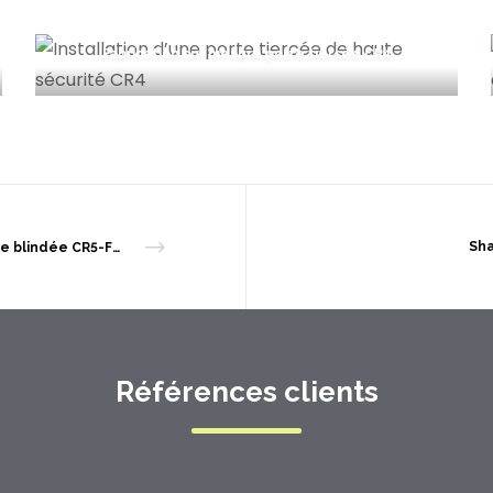
Fabrication sur mesure porte tiercée CR4
Sha
Porte blindée CR5-FB7
Références clients