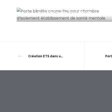
Porte CR4-EI60 pour cellule d’isolement
établissement de santé mentale
Création ETS dans un data center