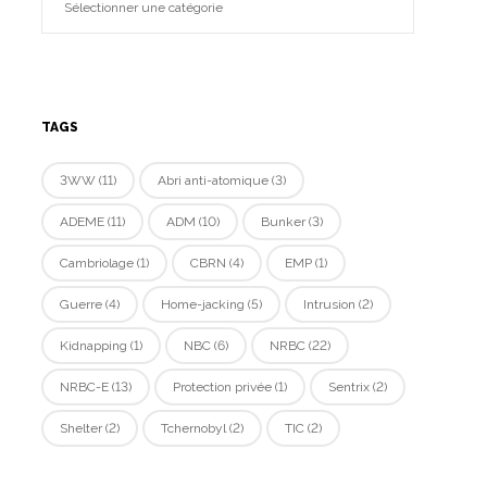
TAGS
3WW
(11)
Abri anti-atomique
(3)
ADEME
(11)
ADM
(10)
Bunker
(3)
Cambriolage
(1)
CBRN
(4)
EMP
(1)
Guerre
(4)
Home-jacking
(5)
Intrusion
(2)
Kidnapping
(1)
NBC
(6)
NRBC
(22)
NRBC-E
(13)
Protection privée
(1)
Sentrix
(2)
Shelter
(2)
Tchernobyl
(2)
TIC
(2)