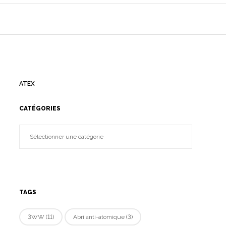
ATEX
CATÉGORIES
TAGS
3WW
(11)
Abri anti-atomique
(3)