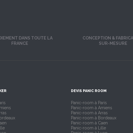
OIEMENT DANS TOUTE LA
CONCEPTION & FABRIC
FRANCE
SUR-MESURE
KER
DEVIS PANIC ROOM
ris
Panic-room à Paris
Amiens
Panic-room à Amiens
rras
Panic-room à Arras
Bordeaux
Panic-room à Bordeaux
Caen
Panic-room à Caen
lle
Panic-room à Lille