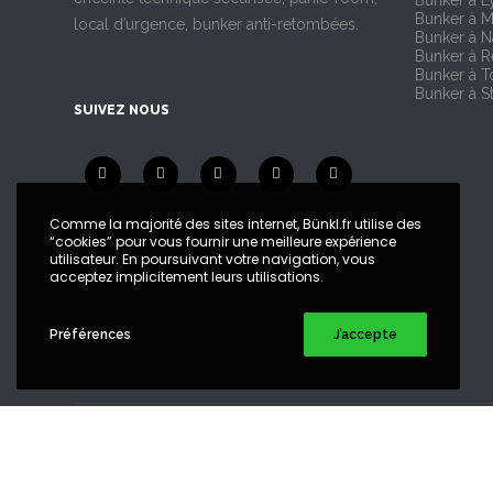
Bunker à L
Bunker à M
local d’urgence, bunker anti-retombées.
Bunker à N
Bunker à 
Bunker à T
Bunker à S
SUIVEZ NOUS
Comme la majorité des sites internet, Bünkl.fr utilise des
“cookies” pour vous fournir une meilleure expérience
utilisateur. En poursuivant votre navigation, vous
acceptez implicitement leurs utilisations.
Préférences
J’accepte
Copyright©
Bünkl
. Tous droits réservés
légales