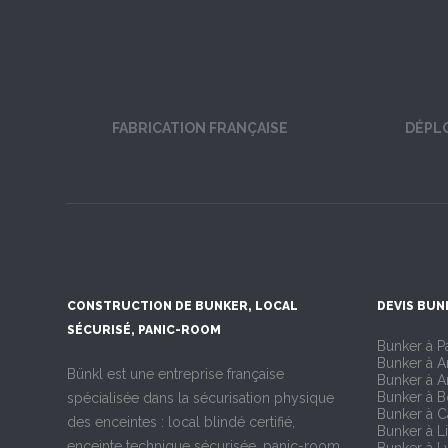
FABRICATION FRANÇAISE
DÉPL
CONSTRUCTION DE BUNKER, LOCAL
DEVIS BUN
SÉCURISÉ, PANIC-ROOM
Bunker à Pa
Bunker à 
Bünkl est une entreprise française
Bunker à A
Bunker à 
spécialisée dans la sécurisation physique
Bunker à 
des enceintes : local blindé certifié,
Bunker à Li
enceinte technique sécurisée, panic-room,