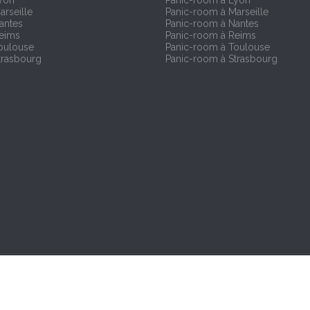
yon
Panic-room à Lyon
arseille
Panic-room à Marseille
antes
Panic-room à Nantes
Reims
Panic-room à Reims
oulouse
Panic-room à Toulouse
trasbourg
Panic-room à Strasbourg
. Reproduction interdite.
Mentions