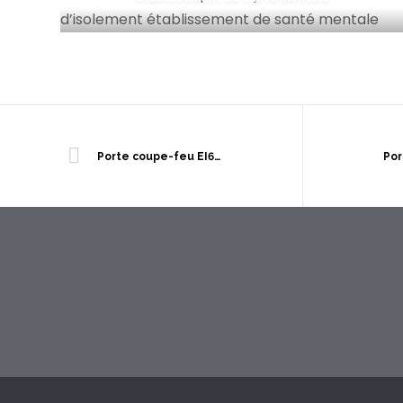
Porte coupe-feu EI60 étanche aux gaz pour site Seveso seuil haut