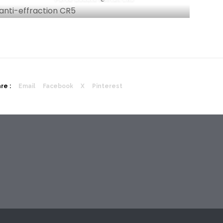
re :
Email
Facebook
X
Pinterest