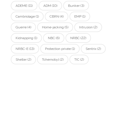
ADEME
(11)
ADM
(10)
Bunker
(3)
Cambriolage
(1)
CBRN
(4)
EMP
(1)
Guerre
(4)
Home-jacking
(5)
Intrusion
(2)
Kidnapping
(1)
NBC
(6)
NRBC
(22)
NRBC-E
(13)
Protection privée
(1)
Sentrix
(2)
Shelter
(2)
Tchernobyl
(2)
TIC
(2)