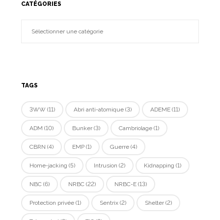
CATÉGORIES
TAGS
3WW
(11)
Abri anti-atomique
(3)
ADEME
(11)
ADM
(10)
Bunker
(3)
Cambriolage
(1)
CBRN
(4)
EMP
(1)
Guerre
(4)
Home-jacking
(5)
Intrusion
(2)
Kidnapping
(1)
NBC
(6)
NRBC
(22)
NRBC-E
(13)
Protection privée
(1)
Sentrix
(2)
Shelter
(2)