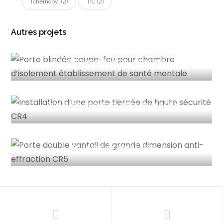
Tchernobyl
(2)
TIC
(2)
Autres projets
Porte CR4-EI60 pour cellule d’isolement
établissement de santé mentale
Fabrication sur mesure porte tiercée CR4
Porte double vantail CR5