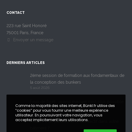
CONTACT
223 rue Saint Honoré
75001 Paris, France
Envoyer un message
DERNIERS ARTICLES
2ème session de formation aux fondamentaux de
la conception des bunkers
5 août 2026
Feux de forêt : quand évacuer n’est plus possible
Comme la majorité des sites internet, Bünkl.fr utilise des
29 juillet 2026
“cookies” pour vous fournir une meilleure expérience
utilisateur. En poursuivant votre navigation, vous
acceptez implicitement leurs utilisations.
Existe t-il un paratonnerre radioactif dans votre
bâtiment ?