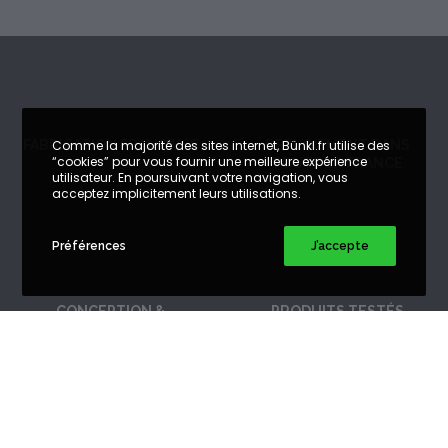
FABRICATION FRANÇAISE
DÉPLOIEMENT DANS
Comme la majorité des sites internet, Bünkl.fr utilise des
“cookies” pour vous fournir une meilleure expérience
TOUTE LA FRANCE
utilisateur. En poursuivant votre navigation, vous
acceptez implicitement leurs utilisations.
Préférences
J’accepte
CONCEPTION &
PRODUITS TESTÉS
FABRICATION
& CERTIFIÉS
SUR-MESURE