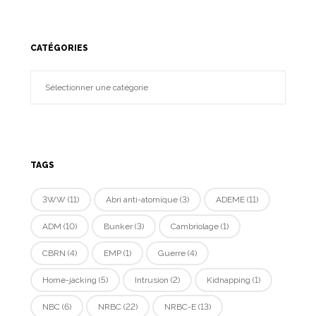
CATÉGORIES
TAGS
3WW
(11)
Abri anti-atomique
(3)
ADEME
(11)
ADM
(10)
Bunker
(3)
Cambriolage
(1)
CBRN
(4)
EMP
(1)
Guerre
(4)
Home-jacking
(5)
Intrusion
(2)
Kidnapping
(1)
NBC
(6)
NRBC
(22)
NRBC-E
(13)