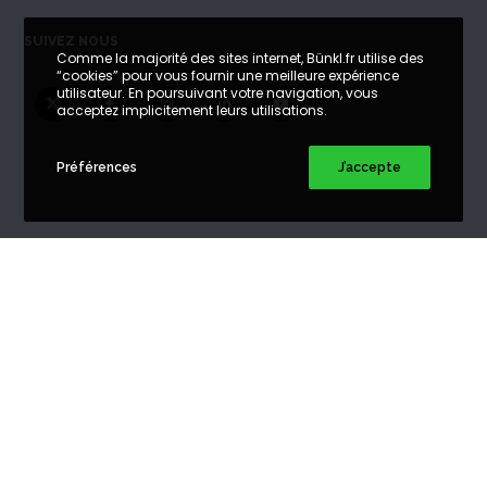
SUIVEZ NOUS
Comme la majorité des sites internet, Bünkl.fr utilise des
“cookies” pour vous fournir une meilleure expérience
utilisateur. En poursuivant votre navigation, vous
acceptez implicitement leurs utilisations.
Préférences
J’accepte
DEVIS BUNKER
Bunker à Paris
Bunker à Amiens
Bunker à Arras
Bunker à Bordeaux
Bunker à Caen
Bunker à Lille
Bunker à Lyon
Bunker à Marseille
Bunker à Nantes
Bunker à Reims
Bunker à Toulouse