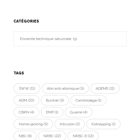
CATÉGORIES
TAGS
3WW
(11)
Abri anti-atomique
(3)
ADEME
(11)
ADM
(10)
Bunker
(3)
Cambriolage
(1)
CBRN
(4)
EMP
(1)
Guerre
(4)
Home-jacking
(5)
Intrusion
(2)
Kidnapping
(1)
NBC
(6)
NRBC
(22)
NRBC-E
(13)