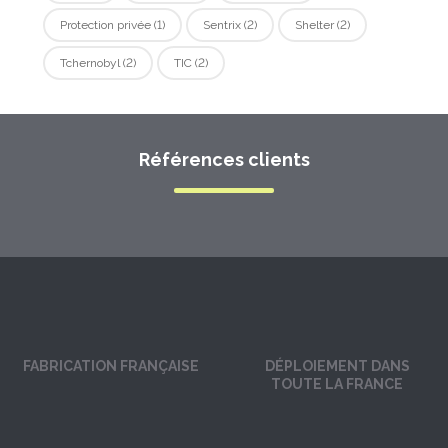
Protection privée
(1)
Sentrix
(2)
Shelter
(2)
Tchernobyl
(2)
TIC
(2)
Références clients
FABRICATION FRANÇAISE
DÉPLOIEMENT DANS
TOUTE LA FRANCE