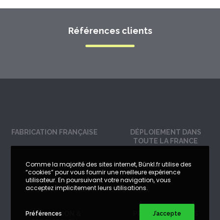
Références clients
FABRICATION FRANÇAISE
DÉPLOIEMENT DANS
TOUTE LA FRANCE
Comme la majorité des sites internet, Bünkl.fr utilise des
“cookies” pour vous fournir une meilleure expérience
utilisateur. En poursuivant votre navigation, vous
acceptez implicitement leurs utilisations.
CONCEPTION &
PRODUITS TESTÉS
Préférences
J’accepte