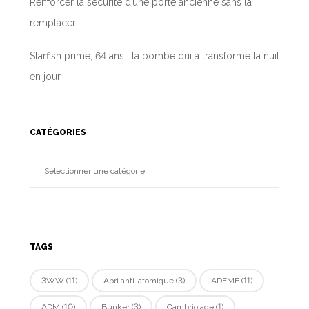
Renforcer la sécurité d’une porte ancienne sans la
remplacer
Starfish prime, 64 ans : la bombe qui a transformé la nuit
en jour
CATÉGORIES
TAGS
3WW
(11)
Abri anti-atomique
(3)
ADEME
(11)
ADM
(10)
Bunker
(3)
Cambriolage
(1)