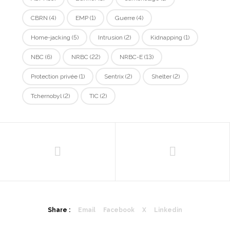
CBRN
(4)
EMP
(1)
Guerre
(4)
Home-jacking
(5)
Intrusion
(2)
Kidnapping
(1)
NBC
(6)
NRBC
(22)
NRBC-E
(13)
Protection privée
(1)
Sentrix
(2)
Shelter
(2)
Tchernobyl
(2)
TIC
(2)
Share :
Email
Facebook
X
Linkedin