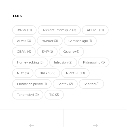
TAGS
3WW
(11)
Abri anti-atomique
(3)
ADEME
(11)
ADM
(10)
Bunker
(3)
Cambriolage
(1)
CBRN
(4)
EMP
(1)
Guerre
(4)
Home-jacking
(5)
Intrusion
(2)
Kidnapping
(1)
NBC
(6)
NRBC
(22)
NRBC-E
(13)
Protection privée
(1)
Sentrix
(2)
Shelter
(2)
Tchernobyl
(2)
TIC
(2)