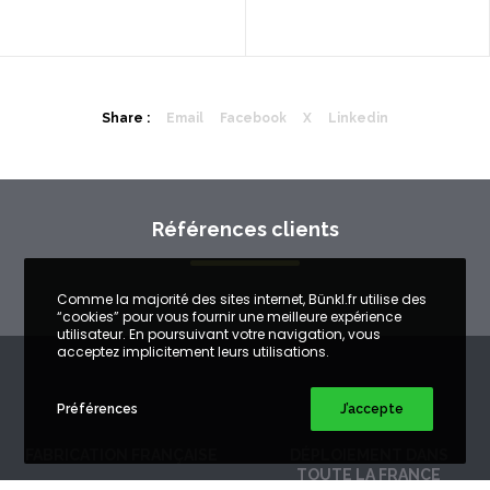
Share :
Email
Facebook
X
Linkedin
Références clients
Comme la majorité des sites internet, Bünkl.fr utilise des
“cookies” pour vous fournir une meilleure expérience
utilisateur. En poursuivant votre navigation, vous
acceptez implicitement leurs utilisations.
Préférences
J’accepte
FABRICATION FRANÇAISE
DÉPLOIEMENT DANS
TOUTE LA FRANCE