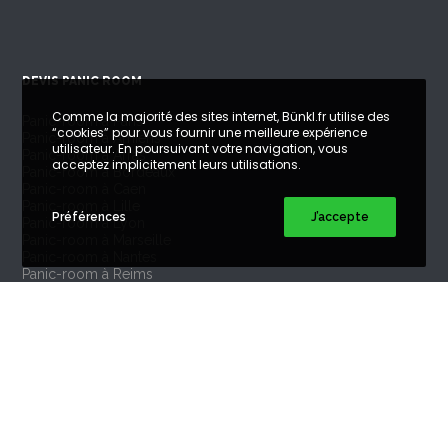
DEVIS PANIC ROOM
Comme la majorité des sites internet, Bünkl.fr utilise des
Panic-room à Paris
“cookies” pour vous fournir une meilleure expérience
Panic-room à Amiens
utilisateur. En poursuivant votre navigation, vous
Panic-room à Arras
acceptez implicitement leurs utilisations.
Panic-room à Bordeaux
Panic-room à Caen
Panic-room à Lille
Préférences
J’accepte
Panic-room à Lyon
Panic-room à Marseille
Panic-room à Nantes
Panic-room à Reims
Panic-room à Toulouse
Panic-room à Strasbourg
CONTACT