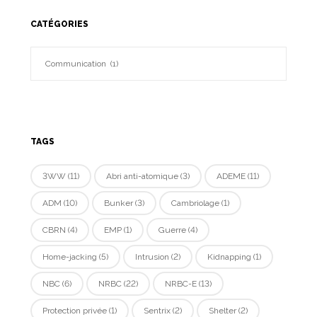
CATÉGORIES
TAGS
3WW
(11)
Abri anti-atomique
(3)
ADEME
(11)
ADM
(10)
Bunker
(3)
Cambriolage
(1)
CBRN
(4)
EMP
(1)
Guerre
(4)
Home-jacking
(5)
Intrusion
(2)
Kidnapping
(1)
NBC
(6)
NRBC
(22)
NRBC-E
(13)
Protection privée
(1)
Sentrix
(2)
Shelter
(2)