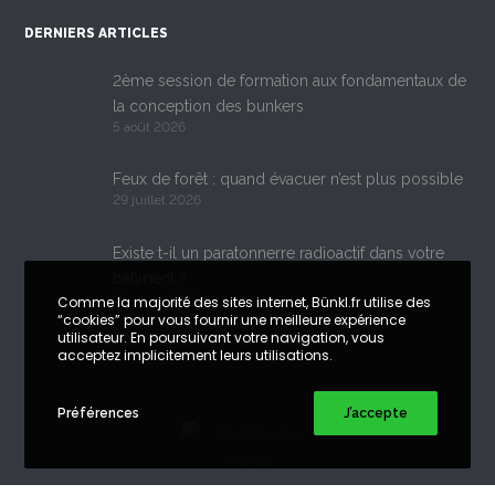
DERNIERS ARTICLES
2ème session de formation aux fondamentaux de
la conception des bunkers
5 août 2026
Feux de forêt : quand évacuer n’est plus possible
29 juillet 2026
Existe t-il un paratonnerre radioactif dans votre
bâtiment ?
21 juillet 2026
Comme la majorité des sites internet, Bünkl.fr utilise des
“cookies” pour vous fournir une meilleure expérience
utilisateur. En poursuivant votre navigation, vous
acceptez implicitement leurs utilisations.
Préférences
J’accepte