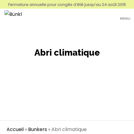
Fermeture annuelle pour congés d’été jusqu’au 24 août 2015
MENU
Abri climatique
Abri de protection souterrain contre
les événements climatiques tels que
tornades, cyclones, tempêtes, vents
violents…
Accueil
»
Bunkers
»
Abri climatique