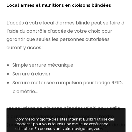
Local armes et munitions en cloisons blindées
L’accès à votre
local d’armes blindé
peut se faire à
l’aide du contrôle d’accès de votre choix pour
garantir que seules les personnes autorisées
auront y accès :
Simple serrure mécanique
Serrure à clavier
Serrure motorisée à impulsion pour badge RFID,
biométrie…
Les solutions de cloisons blindées Bünkl pour
salle
d’armes
sont idéales pour les forces de l’ordre
Comme la majorité des sites internet, Bünkl.fr utilise des
(police, gendarmerie), les professionnels (garde du
“cookies” pour vous fournir une meilleure expérience
utilisateur. En poursuivant votre navigation, vous