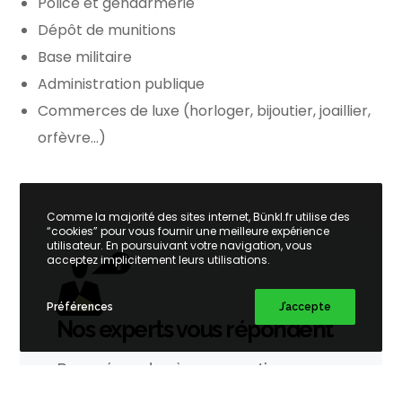
Police et gendarmerie
Dépôt de munitions
Base militaire
Administration publique
Commerces de luxe (horloger, bijoutier, joaillier,
orfèvre…)
Comme la majorité des sites internet, Bünkl.fr utilise des
“cookies” pour vous fournir une meilleure expérience
utilisateur. En poursuivant votre navigation, vous
acceptez implicitement leurs utilisations.
Préférences
J’accepte
Nos experts vous répondent
Pour répondre à vos questions,
étudier votre projet et vous guider