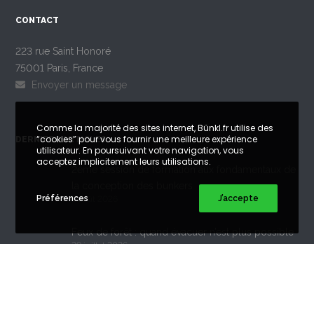
CONTACT
223 rue Saint Honoré
75001 Paris, France
Envoyer un message
Comme la majorité des sites internet, Bünkl.fr utilise des
“cookies” pour vous fournir une meilleure expérience
DERNIERS ARTICLES
utilisateur. En poursuivant votre navigation, vous
acceptez implicitement leurs utilisations.
2ème session de formation aux fondamentaux de
la conception des bunkers
Préférences
J’accepte
5 août 2026
Feux de forêt : quand évacuer n’est plus possible
29 juillet 2026
Existe t-il un paratonnerre radioactif dans votre
bâtiment ?
21 juillet 2026