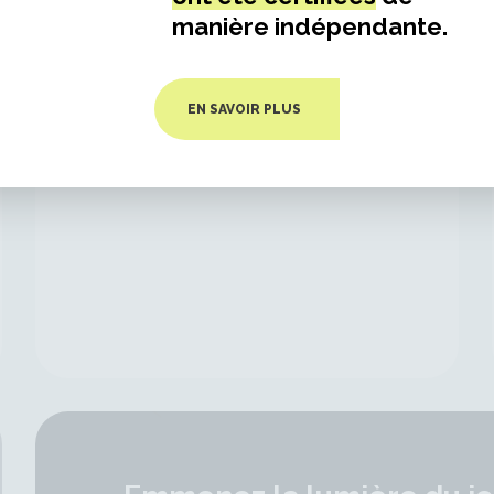
les toxines biologiques qui pourraient
manière indépendante.
être libérés lors d’un accident
industriel ou d’un acte terroriste.
EN SAVOIR PLUS
Previous