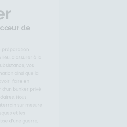
er
 cœur de
te préparation
lieu, d’assurer à la
subsistance, vos
ation ainsi que la
avoir-faire en
r d’un bunker privé
rdaires. Nous
uterrain sur mesure
sques et les
gisse d’une guerre,