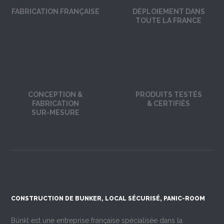
FABRICATION FRANÇAISE
DÉPLOIEMENT DANS
TOUTE LA FRANCE
CONCEPTION &
PRODUITS TESTÉS
FABRICATION
& CERTIFIÉS
SUR-MESURE
CONSTRUCTION DE BUNKER, LOCAL SÉCURISÉ, PANIC-ROOM
Bünkl est une entreprise française spécialisée dans la