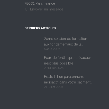
75001 Paris, France
Envoyer un message
DERNIERS ARTICLES
2ème session de formation
aux fondamentaux de la
5 août 2026
conception des bunkers
Feux de forêt : quand évacuer
n’est plus possible
29 juillet 2026
Existe t-il un paratonnerre
radioactif dans votre bâtiment
21 juillet 2026
?