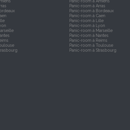
Amiens
Panic-room à Amiens
rras
Panic-room à Arras
Bordeaux
Panic-room à Bordeaux
Caen
Panic-room à Caen
lle
Panic-room à Lille
yon
Panic-room à Lyon
arseille
Panic-room à Marseille
antes
Panic-room à Nantes
Reims
Panic-room à Reims
oulouse
Panic-room à Toulouse
trasbourg
Panic-room à Strasbourg