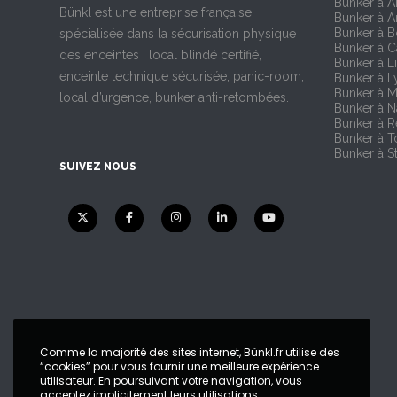
Bunker à 
Bünkl est une entreprise française
Bunker à A
Bunker à 
spécialisée dans la sécurisation physique
Bunker à 
des enceintes : local blindé certifié,
Bunker à Li
enceinte technique sécurisée, panic-room,
Bunker à L
Bunker à M
local d’urgence, bunker anti-retombées.
Bunker à N
Bunker à 
Bunker à T
Bunker à S
SUIVEZ NOUS
Comme la majorité des sites internet, Bünkl.fr utilise des
“cookies” pour vous fournir une meilleure expérience
utilisateur. En poursuivant votre navigation, vous
acceptez implicitement leurs utilisations.