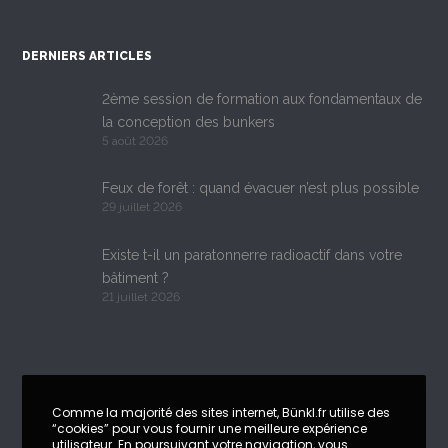
DERNIERS ARTICLES
2ème session de formation aux fondamentaux de
la conception des bunkers
5 août 2026
Feux de forêt : quand évacuer n’est plus possible
29 juillet 2026
Existe t-il un paratonnerre radioactif dans votre
bâtiment ?
21 juillet 2026
Comme la majorité des sites internet, Bünkl.fr utilise des
“cookies” pour vous fournir une meilleure expérience
utilisateur. En poursuivant votre navigation, vous